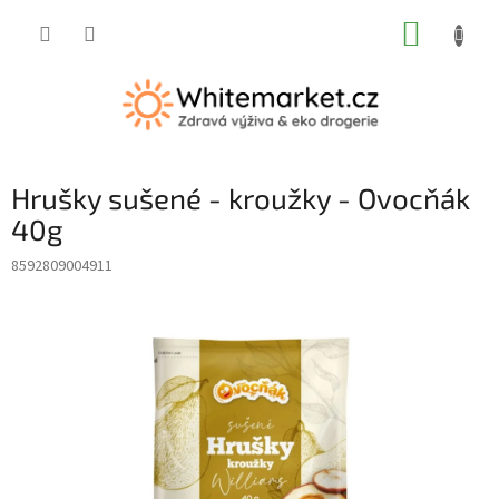
Přejít
NÁKUP
na
obsah
KOŠÍK
Hrušky sušené - kroužky - Ovocňák
40g
8592809004911