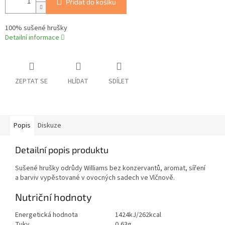
Přidat do košíku
100% sušené hrušky
Detailní informace
ZEPTAT SE
HLÍDAT
SDÍLET
Popis
Diskuze
Detailní popis produktu
Sušené hrušky odrůdy Williams bez konzervantů, aromat, síření
a barviv vypěstované v ovocných sadech ve Vlčnově.
Nutriční hodnoty
Energetická hodnota
1424kJ/262kcal
Tuky
0,63g