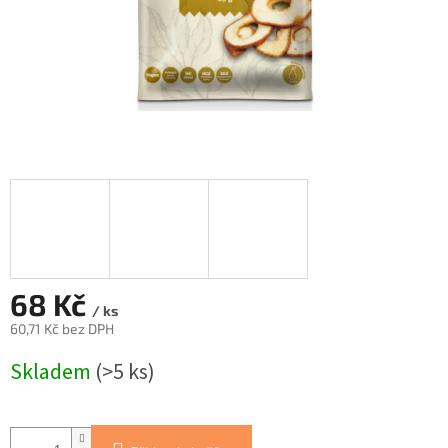
68 Kč
/ ks
60,71 Kč bez DPH
Měrná
Skladem
(>5 ks)
cena: