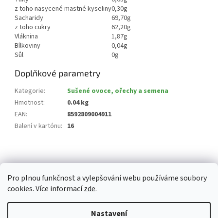
z toho nasycené mastné kyseliny
0,30g
Sacharidy
69,70g
z toho cukry
62,20g
Vláknina
1,87g
Bílkoviny
0,04g
Sůl
0g
Doplňkové parametry
Kategorie
:
Sušené ovoce, ořechy a semena
Hmotnost
:
0.04 kg
EAN
:
8592809004911
Balení v kartónu
:
16
Z
á
p
Pro plnou funkčnost a vylepšování webu používáme soubory
a
cookies. Více informací
zde
.
t
í
Vytvořil Shoptet
Nastavení