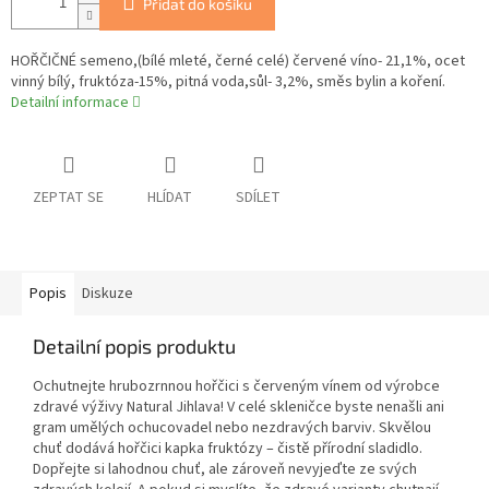
Přidat do košíku
HOŘČIČNÉ semeno,(bílé mleté, černé celé) červené víno- 21,1%, ocet
vinný bílý, fruktóza-15%, pitná voda,sůl- 3,2%, směs bylin a koření.
Detailní informace
ZEPTAT SE
HLÍDAT
SDÍLET
Popis
Diskuze
Detailní popis produktu
Ochutnejte hrubozrnnou hořčici s červeným vínem od výrobce
zdravé výživy Natural Jihlava! V celé skleničce byste nenašli ani
gram umělých ochucovadel nebo nezdravých barviv. Skvělou
chuť dodává hořčici kapka fruktózy – čistě přírodní sladidlo.
Dopřejte si lahodnou chuť, ale zároveň nevyjeďte ze svých