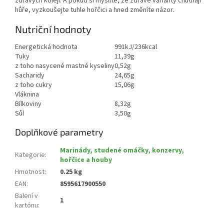
zdravých kolejí. A pokud si myslíte, že zdravé varianty chutnají
hůře, vyzkoušejte tuhle hořčici a hned změníte názor.
Nutriční hodnoty
Energetická hodnota
991kJ/236kcal
Tuky
11,39g
z toho nasycené mastné kyseliny
0,52g
Sacharidy
24,65g
z toho cukry
15,06g
Vláknina
Bílkoviny
8,32g
Sůl
3,50g
Doplňkové parametry
Marinády, studené omáčky, konzervy,
Kategorie
:
hořčice a houby
Hmotnost
:
0.25 kg
EAN
:
8595617900550
Balení v
1
kartónu
: