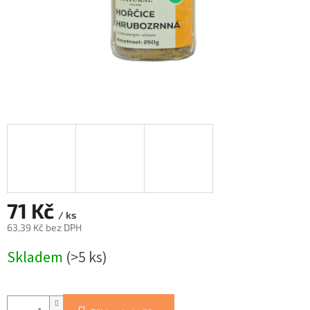
71 Kč
/ ks
63,39 Kč bez DPH
Měrná
Skladem
(>5 ks)
cena: