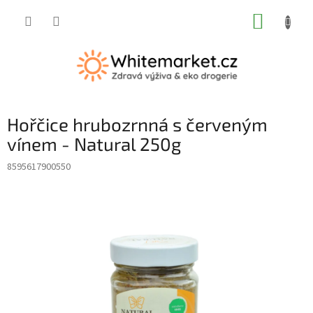
Přejít
NÁKUP
na
obsah
KOŠÍK
Hořčice hrubozrnná s červeným
vínem - Natural 250g
8595617900550