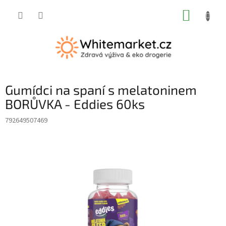
Přejít
NÁKUP
na
obsah
KOŠÍK
Gumídci na spaní s melatoninem
BORŮVKA - Eddies 60ks
792649507469