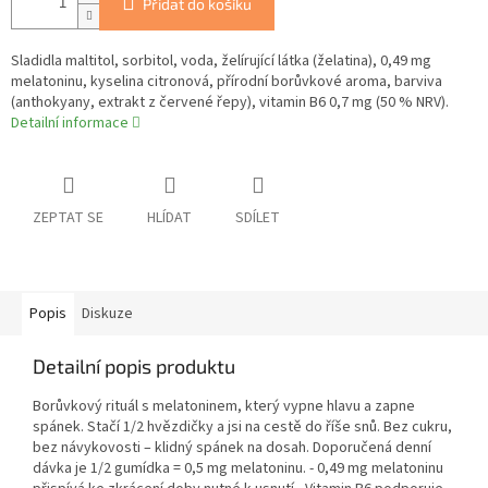
Přidat do košíku
Sladidla maltitol, sorbitol, voda, želírující látka (želatina), 0,49 mg
melatoninu, kyselina citronová, přírodní borůvkové aroma, barviva
(anthokyany, extrakt z červené řepy), vitamin B6 0,7 mg (50 % NRV).
Detailní informace
ZEPTAT SE
HLÍDAT
SDÍLET
Popis
Diskuze
Detailní popis produktu
Borůvkový rituál s melatoninem, který vypne hlavu a zapne
spánek. Stačí 1/2 hvězdičky a jsi na cestě do říše snů. Bez cukru,
bez návykovosti – klidný spánek na dosah. Doporučená denní
dávka je 1/2 gumídka = 0,5 mg melatoninu. - 0,49 mg melatoninu