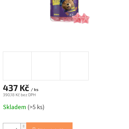
437 Kč
/ ks
390,18 Kč bez DPH
Měrná
Skladem
(>5 ks)
cena: