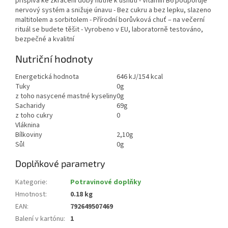
přispívá ke zkrácení doby nutné k usnutí - Vitamin B6 podporuje
nervový systém a snižuje únavu - Bez cukru a bez lepku, slazeno
maltitolem a sorbitolem - Přírodní borůvková chuť – na večerní
rituál se budete těšit - Vyrobeno v EU, laboratorně testováno,
bezpečné a kvalitní
Nutriční hodnoty
Energetická hodnota
646 kJ/154 kcal
Tuky
0g
z toho nasycené mastné kyseliny
0g
Sacharidy
69g
z toho cukry
0
Vláknina
Bílkoviny
2,10g
Sůl
0g
Doplňkové parametry
Kategorie
:
Potravinové doplňky
Hmotnost
:
0.18 kg
EAN
:
792649507469
Balení v kartónu
:
1