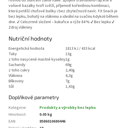
rovnou do sluncem zalité Itálie. Spojení šťavnatého rajčete a
voňavé bazalky tvoří svěží, příjemně kořeněnou kombinaci,
která potěší chuťové buňky i bez zbytečností navíc. Fit Snack je
bez lepku, bohatý na vlákninu a ideální na svačinu kdykoli během
dne. ✔ Celozrnné složení – kukuřice a rýže 84 % ✔ Bez lepku ✔
Zdroj vlákniny
Nutriční hodnoty
Energetická hodnota
1813 kJ / 433 kcal
Tuky
13g
z toho nasycené mastné kyseliny
1g
Sacharidy
69g
z toho cukry
2,40g
Vláknina
4,3g
Bílkoviny
7g
Sůl
1,43g
Doplňkové parametry
Kategorie
:
Produkty a výrobky bez lepku
Hmotnost
:
0.05 kg
EAN
:
8586010680446