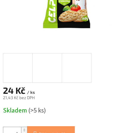
24 Kč
/ ks
21,43 Kč bez DPH
Měrná
Skladem
(>5 ks)
cena: