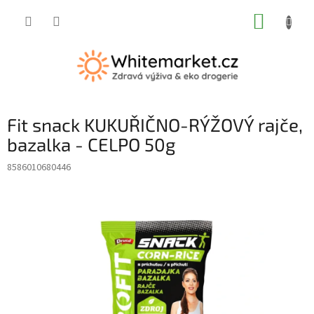
Přejít
NÁKUP
na
obsah
KOŠÍK
Fit snack KUKUŘIČNO-RÝŽOVÝ rajče,
bazalka - CELPO 50g
8586010680446