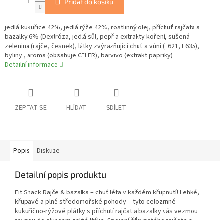
Přidat do košíku
jedlá kukuřice 42%, jedlá rýže 42%, rostlinný olej, příchuť rajčata a
bazalky 6% (Dextróza, jedlá sůl, pepř a extrakty koření, sušená
zelenina (rajče, česnek), látky zvýrazňující chuť a vůni (E621, E635),
byliny , aroma (obsahuje CELER), barvivo (extrakt papriky)
Detailní informace
ZEPTAT SE
HLÍDAT
SDÍLET
Popis
Diskuze
Detailní popis produktu
Fit Snack Rajče & bazalka – chuť léta v každém křupnutí! Lehké,
křupavé a plné středomořské pohody – tyto celozrnné
kukuřično-rýžové plátky s příchutí rajčat a bazalky vás vezmou