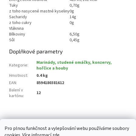
Tuky
0,70g
z toho nasycené mastné kyseliny
0g
Sacharidy
14g
z toho cukry
0g
Vláknina
Bílkoviny
6,50g
Sůl
0,45g
Doplňkové parametry
Marinády, studené omáčky, konzervy,
Kategorie
:
hořčice a houby
Hmotnost
:
0.4 kg
EAN
:
8594180381612
Balení v
12
kartónu
:
Z
á
p
Pro plnou funkčnost a vylepšování webu používáme soubory
a
cookies. Více informací
zde
.