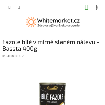
Přejít
NÁKUP
na
obsah
KOŠÍK
Fazole bílé v mírně slaném nálevu -
Bassta 400g
8594180381612