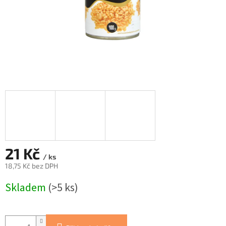
21 Kč
/ ks
18,75 Kč bez DPH
Měrná
Skladem
(>5 ks)
cena: