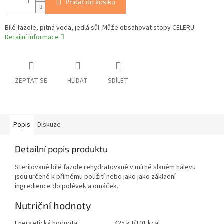
Přidat do košíku
Bílé fazole, pitná voda, jedlá sůl. Může obsahovat stopy CELERU.
Detailní informace
ZEPTAT SE
HLÍDAT
SDÍLET
Popis
Diskuze
Detailní popis produktu
Sterilované bílé fazole rehydratované v mírně slaném nálevu
jsou určené k přímému použití nebo jako jako základní
ingredience do polévek a omáček.
Nutriční hodnoty
Energetická hodnota
425 kJ/101 kcal