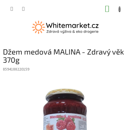
Přejít
NÁKUP
na
obsah
KOŠÍK
Džem medová MALINA - Zdravý věk
370g
8594188220159