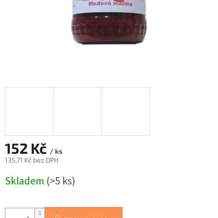
152 Kč
/ ks
135,71 Kč bez DPH
Měrná
Skladem
(>5 ks)
cena: