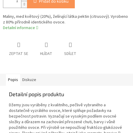
Přidat do košíku
Maliny, med květový (20%), želírující látka pektin (citrusový). Vyrobeno
z 80% přírodně identického ovoce.
Detailní informace
ZEPTAT SE
HLÍDAT
SDÍLET
Popis
Diskuze
Detailní popis produktu
Džemy jsou vyráběny z kvalitního, pečlivě vybraného a
dostatečně vyzrálého ovoce, které splňuje požadavky na
bezpečnost potravin. Vyznačují se vysokým podílem ovocné
složky a důrazem na zachování přirozené chuti, barvy i vůně
použitého ovoce. Při výrobě se nepoužívají fruktózo-glukózové