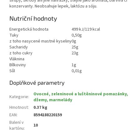
sirupy, škroby ani jiné náhražky, stejně jako aromata, barviva či
konzervanty. Neobsahuje lepek, laktózu a sóju.
Nutriční hodnoty
Energetická hodnota
499 kJ/119 kcal
Tuky
0,50g
z toho nasycené mastné kyseliny
0g
Sacharidy
25g
z toho cukry
23g
Vláknina
Bílkoviny
1g
Sůl
0,01g
Doplňkové parametry
Ovocné, zeleninové a luštěninové pomazánky,
Kategorie
:
džemy, marmelády
Hmotnost
:
0.37 kg
EAN
:
8594188220159
Balení v
10
kartónu
: