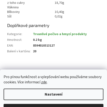
z toho cukry
18,70g
Vláknina
Bílkoviny
10,40g
Sůl
0,02g
Doplňkové parametry
Kategorie
:
Trvanlivé pečivo a hmyzí produkty
Hmotnost
:
0.2 kg
EAN
:
8594010313127
Balení v kartónu
:
20
Z
á
p
Pro plnou funkčnost a vylepšování webu používáme soubory
a
cookies. Více informací
zde
.
t
í
Vytvořil Shoptet
Nastavení
Copyright 2026
Whitemarket.cz
. Všechna práva vyhrazena.
Upravit