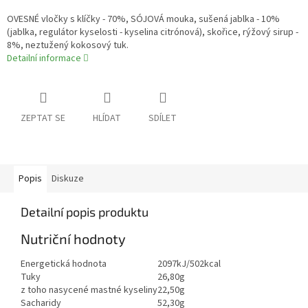
OVESNÉ vločky s klíčky - 70%, SÓJOVÁ mouka, sušená jablka - 10%
(jablka, regulátor kyselosti - kyselina citrónová), skořice, rýžový sirup -
8%, neztužený kokosový tuk.
Detailní informace
ZEPTAT SE
HLÍDAT
SDÍLET
Popis
Diskuze
Detailní popis produktu
Nutriční hodnoty
Energetická hodnota
2097kJ/502kcal
Tuky
26,80g
z toho nasycené mastné kyseliny
22,50g
Sacharidy
52,30g