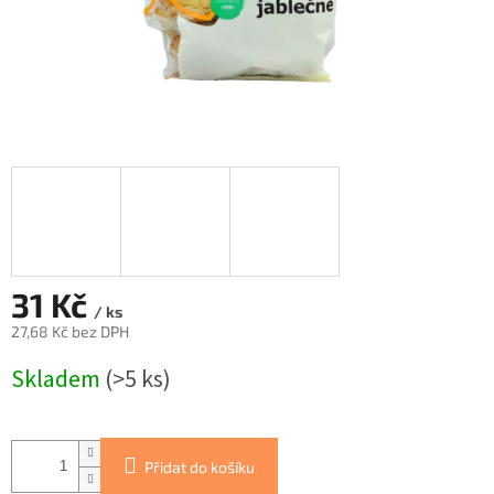
31 Kč
/ ks
27,68 Kč bez DPH
Měrná
Skladem
(>5 ks)
cena:
Přidat do košíku