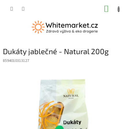
Přejít
NÁKUP
na
obsah
KOŠÍK
Dukáty jablečné - Natural 200g
8594010313127