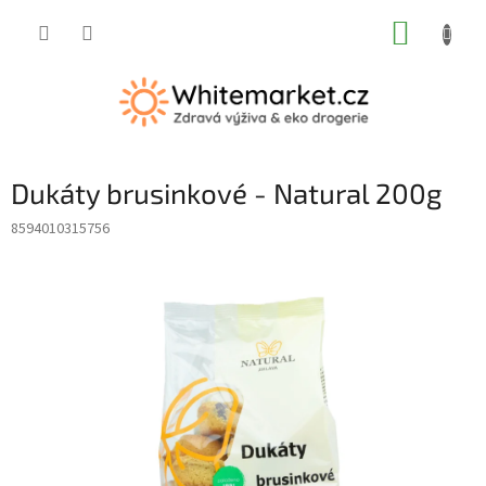
Přejít
NÁKUP
na
obsah
KOŠÍK
Dukáty brusinkové - Natural 200g
8594010315756