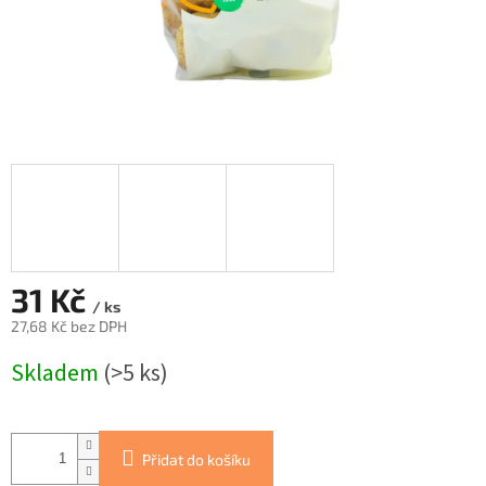
31 Kč
/ ks
27,68 Kč bez DPH
Měrná
Skladem
(>5 ks)
cena:
Přidat do košíku