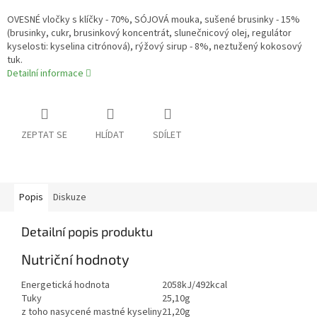
OVESNÉ vločky s klíčky - 70%, SÓJOVÁ mouka, sušené brusinky - 15%
(brusinky, cukr, brusinkový koncentrát, slunečnicový olej, regulátor
kyselosti: kyselina citrónová), rýžový sirup - 8%, neztužený kokosový
tuk.
Detailní informace
ZEPTAT SE
HLÍDAT
SDÍLET
Popis
Diskuze
Detailní popis produktu
Nutriční hodnoty
Energetická hodnota
2058kJ/492kcal
Tuky
25,10g
z toho nasycené mastné kyseliny
21,20g