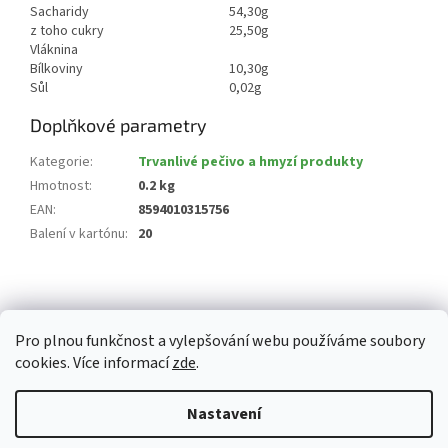
Sacharidy
54,30g
z toho cukry
25,50g
Vláknina
Bílkoviny
10,30g
Sůl
0,02g
Doplňkové parametry
Kategorie
:
Trvanlivé pečivo a hmyzí produkty
Hmotnost
:
0.2 kg
EAN
:
8594010315756
Balení v kartónu
:
20
Z
á
p
Pro plnou funkčnost a vylepšování webu používáme soubory
a
cookies. Více informací
zde
.
t
í
Vytvořil Shoptet
Nastavení