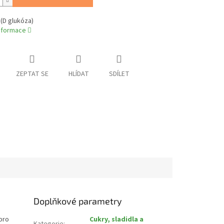
(D glukóza)
informace
ZEPTAT SE
HLÍDAT
SDÍLET
Doplňkové parametry
pro
Cukry, sladidla a
Kategorie
: