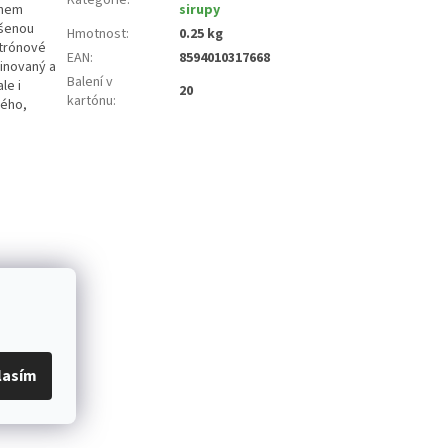
ěhem
sirupy
ýšenou
Hmotnost
:
0.25 kg
itrónové
EAN
:
8594010317668
finovaný a
Balení v
le i
20
kartónu
:
vého,
lasím