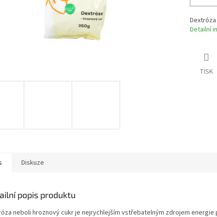
Dextróza 
Detailní 
TISK
s
Diskuze
ailní popis produktu
róza neboli hroznový cukr je nejrychlejším vstřebatelným zdrojem energie 