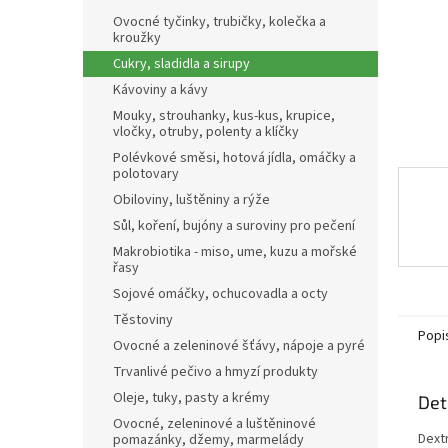
n
Ovocné tyčinky, trubičky, kolečka a
e
kroužky
l
Cukry, sladidla a sirupy
Kávoviny a kávy
Mouky, strouhanky, kus-kus, krupice,
vločky, otruby, polenty a klíčky
Polévkové směsi, hotová jídla, omáčky a
polotovary
Obiloviny, luštěniny a rýže
Sůl, koření, bujóny a suroviny pro pečení
Makrobiotika - miso, ume, kuzu a mořské
řasy
Sojové omáčky, ochucovadla a octy
Těstoviny
Popi
Ovocné a zeleninové šťávy, nápoje a pyré
Trvanlivé pečivo a hmyzí produkty
Oleje, tuky, pasty a krémy
Det
Ovocné, zeleninové a luštěninové
Dext
pomazánky, džemy, marmelády