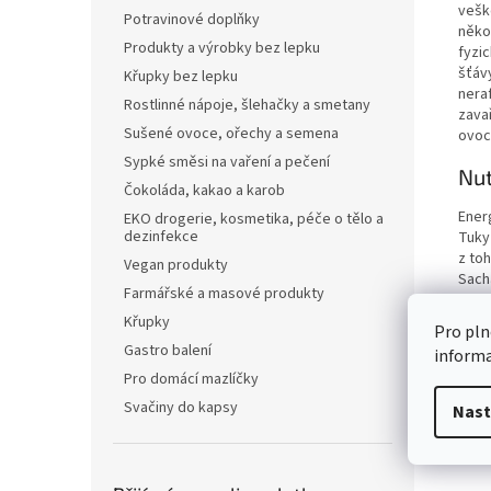
vešk
Potravinové doplňky
někol
Produkty a výrobky bez lepku
fyzic
šťáv
Křupky bez lepku
neraf
Rostlinné nápoje, šlehačky a smetany
zava
Sušené ovoce, ořechy a semena
ovocn
Sypké směsi na vaření a pečení
Nut
Čokoláda, kakao a karob
Ener
EKO drogerie, kosmetika, péče o tělo a
dezinfekce
Tuky
z to
Vegan produkty
Sach
Farmářské a masové produkty
z to
Vlákn
Křupky
Pro pln
Bílko
Gastro balení
inform
Sůl
Pro domácí mazlíčky
Svačiny do kapsy
Nast