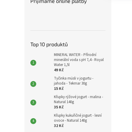
Přijímáme online platby
Top 10 produktů
MINERAL WATER - Přírodní
minerální voda s pH 7,4 - Royal
Water 1,5l
49 Kč
Tyčinka müsli v jogurtu -
jahoda - Tekmar 30g
15 Kč
Křupky rýžové jogurt - malina -
Natural 140g
35 Kč
Křupky kukuřičné jogurt - lesní
ovoce - Natural 140g
32 Kč