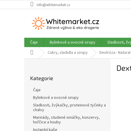
Přejít
info@whitemarket.cz
na
obsah
Čaje
Bylinkové a ovocné sirupy
Sladkosti, žv
Domů
Cukry, sladidla a sirupy
Dextróza - Natural
P
Dext
o
Přeskočit
s
Kategorie
kategorie
t
r
Čaje
a
Bylinkové a ovocné sirupy
n
Sladkosti, žvýkačky, proteinové tyčinky a
n
chalvy
í
Marinády, studené omáčky, konzervy,
p
hořčice a houby
a
Instantní kaše