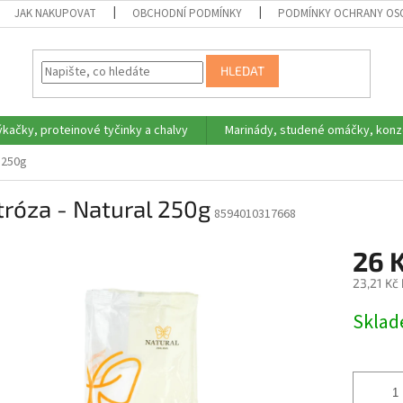
JAK NAKUPOVAT
OBCHODNÍ PODMÍNKY
PODMÍNKY OCHRANY OS
HLEDAT
ýkačky, proteinové tyčinky a chalvy
Marinády, studené omáčky, konz
 250g
róza - Natural 250g
8594010317668
26 
23,21 Kč
Měrná
Skla
cena: