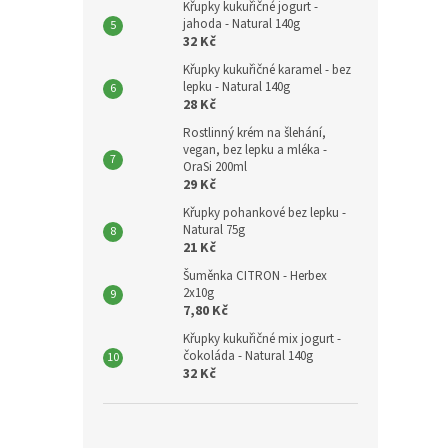
Křupky kukuřičné jogurt -
jahoda - Natural 140g
32 Kč
Křupky kukuřičné karamel - bez
lepku - Natural 140g
28 Kč
Rostlinný krém na šlehání,
vegan, bez lepku a mléka -
OraSi 200ml
29 Kč
Křupky pohankové bez lepku -
Natural 75g
21 Kč
Šuměnka CITRON - Herbex
2x10g
7,80 Kč
Křupky kukuřičné mix jogurt -
čokoláda - Natural 140g
32 Kč