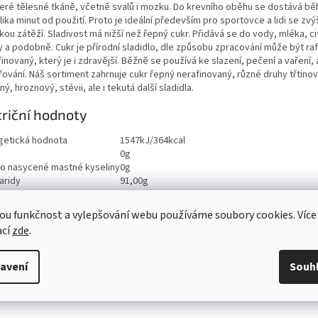
eré tělesné tkáně, včetně svalů i mozku. Do krevního oběhu se dostává b
ika minut od použití. Proto je ideální především pro sportovce a lidi se zv
kou zátěží. Sladivost má nižší než řepný cukr. Přidává se do vody, mléka, c
y a podobně. Cukr je přírodní sladidlo, dle způsobu zpracování může být ra
inovaný, který je i zdravější. Běžně se používá ke slazení, pečení a vaření, a
řování. Náš sortiment zahrnuje cukr řepný nerafinovaný, různé druhy třtino
ý, hroznový, stévii, ale i tekutá další sladidla.
riční hodnoty
getická hodnota
1547kJ/364kcal
0g
ho nasycené mastné kyseliny
0g
aridy
91,00g
ho cukry
91,00g
ina
ou funkčnost a vylepšování webu používáme soubory cookies. Více
viny
0g
ací
zde
.
<0,01g
avení
Souh