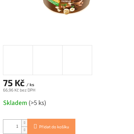
75 Kč
/ ks
66,96 Kč bez DPH
Měrná
Skladem
(>5 ks)
cena:
Přidat do košíku