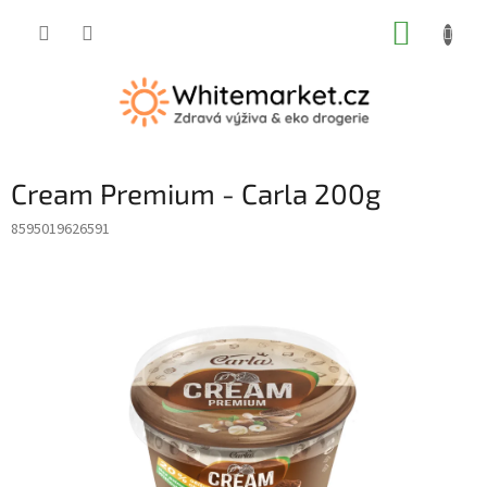
Přejít
NÁKUP
na
obsah
KOŠÍK
Cream Premium - Carla 200g
8595019626591