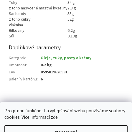
Tuky
34 g
z toho nasycené mastné kyseliny
7,8 g
Sacharidy
55g
z toho cukry
52g
Vláknina
Bílkoviny
6,2g
Sůl
0,13g
Doplňkové parametry
Kategorie
:
Oleje, tuky, pasty a krémy
Hmotnost
:
0.2 kg
EAN
:
8595019626591
Balení v kartónu
:
6
Z
á
p
Pro plnou funkčnost a vylepšování webu používáme soubory
a
cookies. Více informací
zde
.
t
í
Vytvořil Shoptet