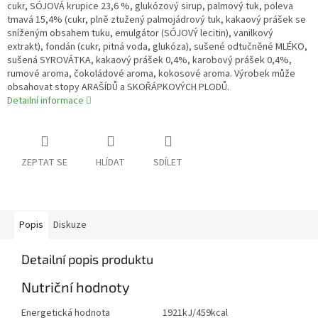
cukr, SÓJOVÁ krupice 23,6 %, glukózový sirup, palmový tuk, poleva
tmavá 15,4% (cukr, plně ztužený palmojádrový tuk, kakaový prášek se
sníženým obsahem tuku, emulgátor (SÓJOVÝ lecitin), vanilkový
extrakt), fondán (cukr, pitná voda, glukóza), sušené odtučněné MLÉKO,
sušená SYROVÁTKA, kakaový prášek 0,4%, karobový prášek 0,4%,
rumové aroma, čokoládové aroma, kokosové aroma. Výrobek může
obsahovat stopy ARAŠÍDŮ a SKOŘÁPKOVÝCH PLODŮ.
Detailní informace
ZEPTAT SE
HLÍDAT
SDÍLET
Popis
Diskuze
Detailní popis produktu
Nutriční hodnoty
Energetická hodnota
1921kJ/459kcal