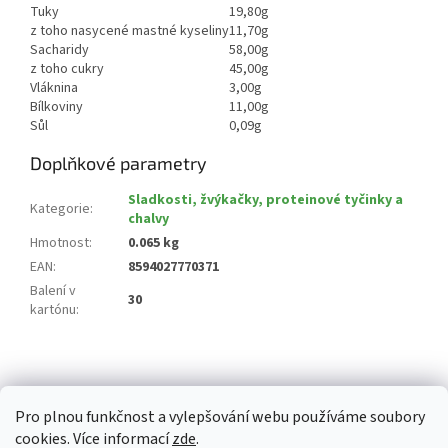
Tuky
19,80g
z toho nasycené mastné kyseliny
11,70g
Sacharidy
58,00g
z toho cukry
45,00g
Vláknina
3,00g
Bílkoviny
11,00g
Sůl
0,09g
Doplňkové parametry
Sladkosti, žvýkačky, proteinové tyčinky a
Kategorie
:
chalvy
Hmotnost
:
0.065 kg
EAN
:
8594027770371
Balení v
30
kartónu
:
Z
á
p
Pro plnou funkčnost a vylepšování webu používáme soubory
a
cookies. Více informací
zde
.