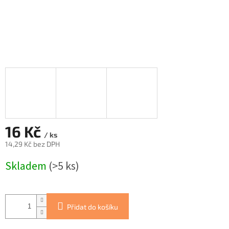
16 Kč
/ ks
14,29 Kč bez DPH
Měrná
Skladem
(>5 ks)
cena:
Přidat do košíku