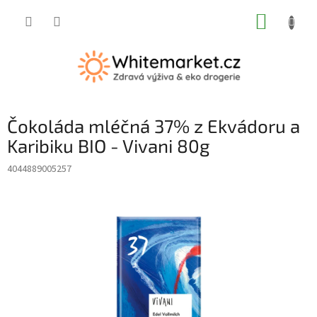
Přejít
NÁKUP
na
obsah
KOŠÍK
Čokoláda mléčná 37% z Ekvádoru a
Karibiku BIO - Vivani 80g
4044889005257