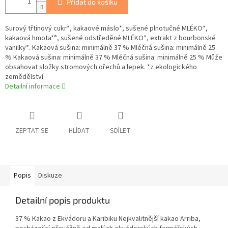
Přidat do košíku
Surový třtinový cukr*, kakaové máslo*, sušené plnotučné MLÉKO*,
kakaová hmota*°, sušené odstředěné MLÉKO*, extrakt z bourbonské
vanilky*. Kakaová sušina: minimálně 37 % Mléčná sušina: minimálně 25
% Kakaová sušina: minimálně 37 % Mléčná sušina: minimálně 25 % Může
obsahovat složky stromových ořechů a lepek. *z ekologického
zemědělství
Detailní informace
ZEPTAT SE
HLÍDAT
SDÍLET
Popis
Diskuze
Detailní popis produktu
37 % Kakao z Ekvádoru a Karibiku Nejkvalitnější kakao Arriba,