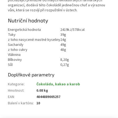
pocházející převážně od malých ekvádorských farmářských
organizací, dodává této čokoládě jedinečnou chuť a výraznou
vůni, která se rozvíjí při rozpuštění v ústech.
Nutriční hodnoty
Energetická hodnota
2419kJ/578kcal
Tuky
39g
z toho nasycené mastné kyseliny
24g
Sacharidy
49g
z toho cukry
48g
Vláknina
Bílkoviny
8,20g
Sůl
0,27g
Doplňkové parametry
Kategorie
:
Čokoláda, kakao a karob
Hmotnost
:
0.08 kg
EAN
:
4044889005257
Balení v kartónu
:
10