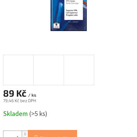
89 Kč
/ ks
79,46 Kč bez DPH
Měrná
Skladem
(>5 ks)
cena: