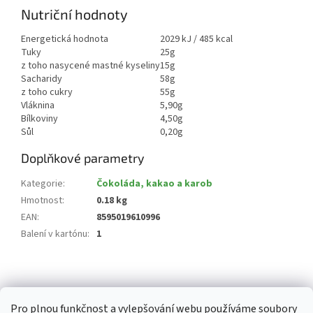
Nutriční hodnoty
Energetická hodnota
2029 kJ / 485 kcal
Tuky
25g
z toho nasycené mastné kyseliny
15g
Sacharidy
58g
z toho cukry
55g
Vláknina
5,90g
Bílkoviny
4,50g
Sůl
0,20g
Doplňkové parametry
Kategorie
:
Čokoláda, kakao a karob
Hmotnost
:
0.18 kg
EAN
:
8595019610996
Balení v kartónu
:
1
Z
á
p
Pro plnou funkčnost a vylepšování webu používáme soubory