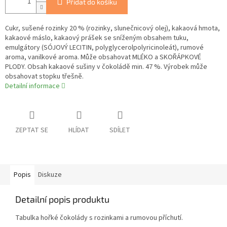
Přidat do košíku
Cukr, sušené rozinky 20 % (rozinky, slunečnicový olej), kakaová hmota,
kakaové máslo, kakaový prášek se sníženým obsahem tuku,
emulgátory (SÓJOVÝ LECITIN, polyglycerolpolyricinoleát), rumové
aroma, vanilkové aroma. Může obsahovat MLÉKO a SKOŘÁPKOVÉ
PLODY. Obsah kakaové sušiny v čokoládě min. 47 %. Výrobek může
obsahovat stopku třešně.
Detailní informace
ZEPTAT SE
HLÍDAT
SDÍLET
Popis
Diskuze
Detailní popis produktu
Tabulka hořké čokolády s rozinkami a rumovou příchutí.