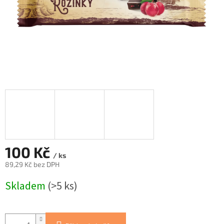
100 Kč
/ ks
89,29 Kč bez DPH
Měrná
Skladem
(>5 ks)
cena: