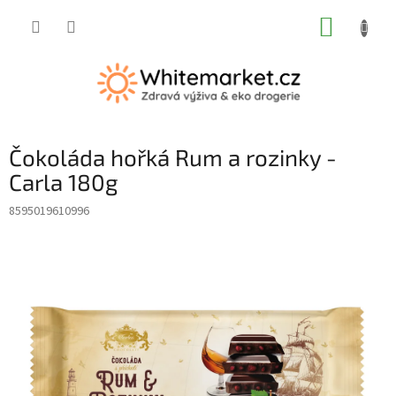
Přejít
NÁKUP
na
obsah
KOŠÍK
Čokoláda hořká Rum a rozinky -
Carla 180g
8595019610996