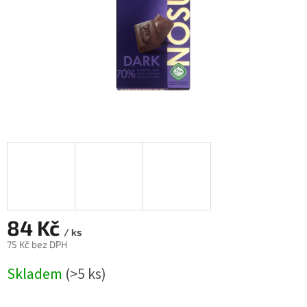
84 Kč
/ ks
75 Kč bez DPH
Měrná
Skladem
(>5 ks)
cena: