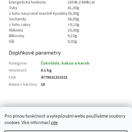
Energetická hodnota
1854kJ/449kcal
Tuky
41,00g
z toho nasycené mastné kyseliny
26,00g
Sacharidy
36,00g
z toho cukry
<0,10g
Vláknina
10,00g
Bílkoviny
9,10g
Sůl
0,02g
Doplňkové parametry
Kategorie
:
Čokoláda, kakao a karob
Hmotnost
:
0.1 kg
EAN
:
4779021231521
Balení v kartónu
:
18
Z
á
p
Pro plnou funkčnost a vylepšování webu používáme soubory
a
cookies. Více informací
zde
.
t