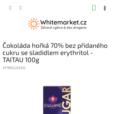
Přejít
NÁKUP
na
obsah
KOŠÍK
Čokoláda hořká 70% bez přidaného
cukru se sladidlem erythritol -
TAITAU 100g
4779021231521