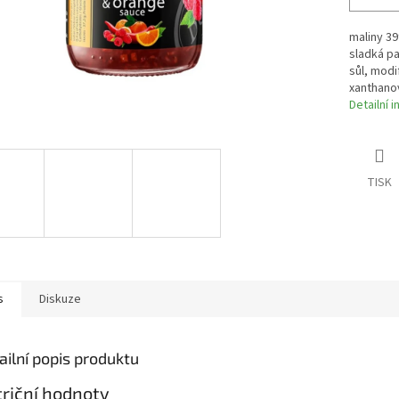
maliny 39
sladká p
sůl, modi
xanthanov
Detailní 
TISK
s
Diskuze
ailní popis produktu
riční hodnoty