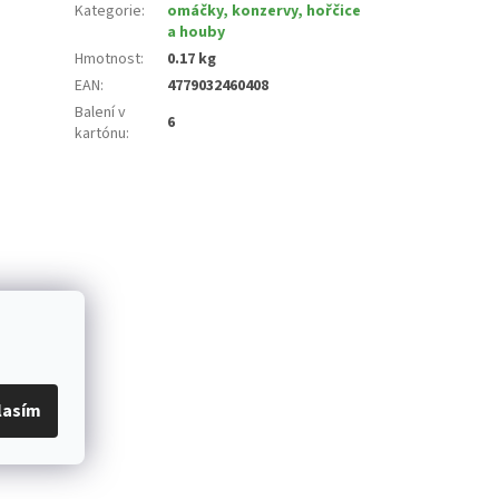
Kategorie
:
omáčky, konzervy, hořčice
a houby
Hmotnost
:
0.17 kg
EAN
:
4779032460408
Balení v
6
kartónu
:
lasím