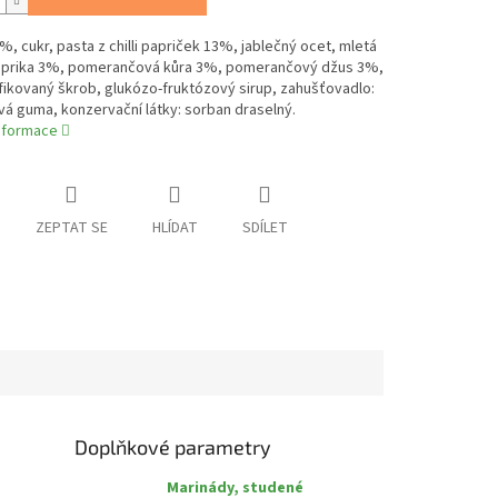
%, cukr, pasta z chilli papriček 13%, jablečný ocet, mletá
aprika 3%, pomerančová kůra 3%, pomerančový džus 3%,
fikovaný škrob, glukózo-fruktózový sirup, zahušťovadlo:
á guma, konzervační látky: sorban draselný.
informace
ZEPTAT SE
HLÍDAT
SDÍLET
Doplňkové parametry
Marinády, studené