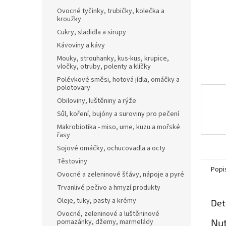
n
Ovocné tyčinky, trubičky, kolečka a
e
kroužky
l
Cukry, sladidla a sirupy
Kávoviny a kávy
Mouky, strouhanky, kus-kus, krupice,
vločky, otruby, polenty a klíčky
Polévkové směsi, hotová jídla, omáčky a
polotovary
Obiloviny, luštěniny a rýže
Sůl, koření, bujóny a suroviny pro pečení
Makrobiotika - miso, ume, kuzu a mořské
řasy
Sojové omáčky, ochucovadla a octy
Těstoviny
Popi
Ovocné a zeleninové šťávy, nápoje a pyré
Trvanlivé pečivo a hmyzí produkty
Oleje, tuky, pasty a krémy
Det
Ovocné, zeleninové a luštěninové
Nut
pomazánky, džemy, marmelády