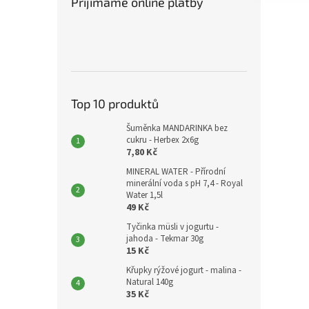
Přijímáme online platby
Top 10 produktů
Šuměnka MANDARINKA bez
cukru - Herbex 2x6g
7,80 Kč
MINERAL WATER - Přírodní
minerální voda s pH 7,4 - Royal
Water 1,5l
49 Kč
Tyčinka müsli v jogurtu -
jahoda - Tekmar 30g
15 Kč
Křupky rýžové jogurt - malina -
Natural 140g
35 Kč