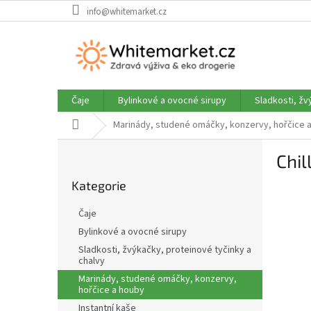
Přejít
info@whitemarket.cz
na
obsah
Čaje
Bylinkové a ovocné sirupy
Sladkosti, žv
Domů
Marinády, studené omáčky, konzervy, hořčice 
P
Chil
o
Přeskočit
s
Kategorie
kategorie
t
r
Čaje
a
Bylinkové a ovocné sirupy
n
Sladkosti, žvýkačky, proteinové tyčinky a
n
chalvy
í
Marinády, studené omáčky, konzervy,
p
hořčice a houby
a
Instantní kaše