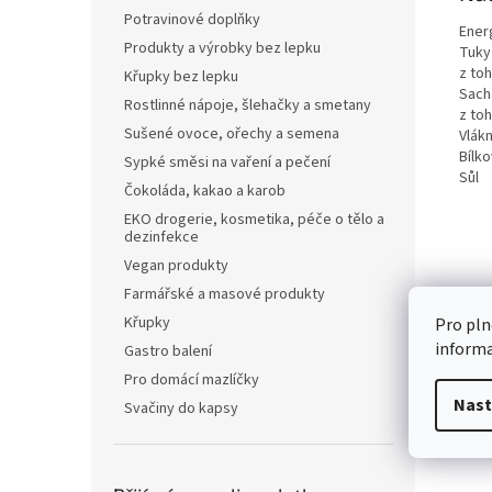
Potravinové doplňky
Ener
Produkty a výrobky bez lepku
Tuky
z to
Křupky bez lepku
Sach
Rostlinné nápoje, šlehačky a smetany
z to
Sušené ovoce, ořechy a semena
Vlákn
Bílko
Sypké směsi na vaření a pečení
Sůl
Čokoláda, kakao a karob
EKO drogerie, kosmetika, péče o tělo a
dezinfekce
Vegan produkty
Farmářské a masové produkty
Křupky
Pro pln
inform
Gastro balení
Pro domácí mazlíčky
Nast
Svačiny do kapsy