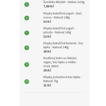
Šuměnka MALINA - Herbex 2x10g
7,80 Kč
Křupky kukuřičné jogurt - lesní
ovoce - Natural 140g
32 Kč
Křupky kukuřičné jogurt -
jahoda - Natural 140g
32 Kč
Křupky kukuřičné karamel - bez
lepku - Natural 140g
28 Kč
Rostlinný krém na šlehání,
vegan, bez lepku a mléka -
OraSi 200ml
29 Kč
Křupky pohankové bez lepku -
Natural 75g
21 Kč