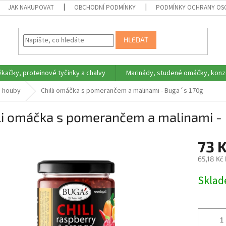
JAK NAKUPOVAT
OBCHODNÍ PODMÍNKY
PODMÍNKY OCHRANY OS
HLEDAT
ýkačky, proteinové tyčinky a chalvy
Marinády, studené omáčky, konz
a houby
Chilli omáčka s pomerančem a malinami - Buga´s 170g
li omáčka s pomerančem a malinami - 
73 
65,18 Kč
Měrná
Skla
cena: