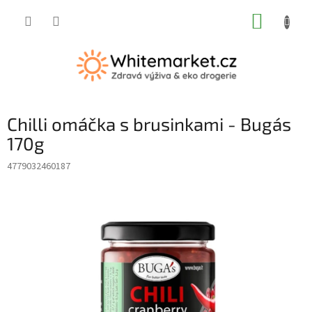
Přejít
NÁKUP
na
obsah
KOŠÍK
Chilli omáčka s brusinkami - Buga´s
170g
4779032460187