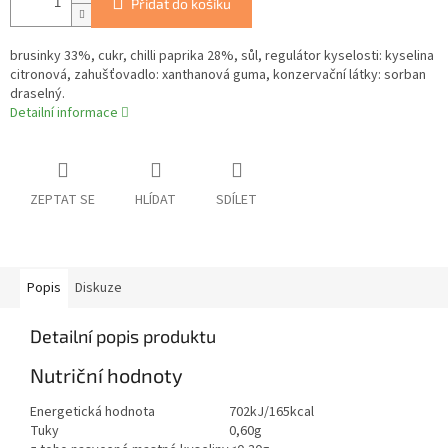
Přidat do košíku
brusinky 33%, cukr, chilli paprika 28%, sůl, regulátor kyselosti: kyselina
citronová, zahušťovadlo: xanthanová guma, konzervační látky: sorban
draselný.
Detailní informace
ZEPTAT SE
HLÍDAT
SDÍLET
Popis
Diskuze
Detailní popis produktu
Nutriční hodnoty
Energetická hodnota
702kJ/165kcal
Tuky
0,60g