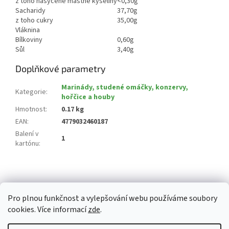
z toho nasycené mastné kyseliny
<0,30g
Sacharidy
37,70g
z toho cukry
35,00g
Vláknina
Bílkoviny
0,60g
Sůl
3,40g
Doplňkové parametry
Marinády, studené omáčky, konzervy,
Kategorie
:
hořčice a houby
Hmotnost
:
0.17 kg
EAN
:
4779032460187
Balení v
1
kartónu
:
Z
á
p
Pro plnou funkčnost a vylepšování webu používáme soubory
a
cookies. Více informací
zde
.
t
Vytvořil Shoptet