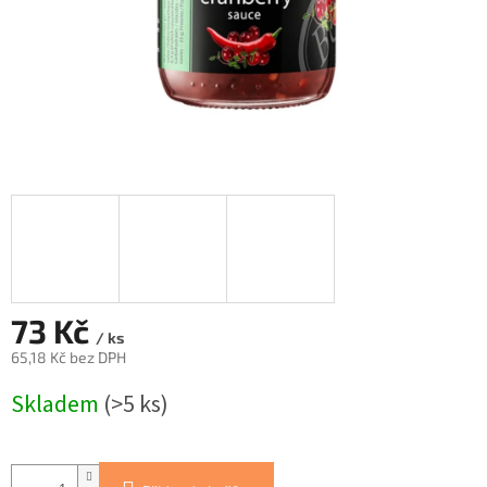
73 Kč
/ ks
65,18 Kč bez DPH
Měrná
Skladem
(>5 ks)
cena: