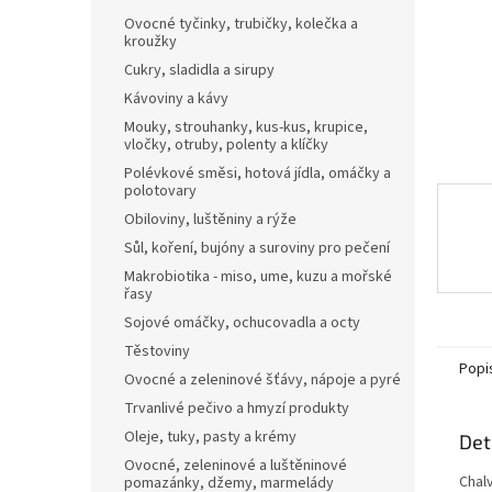
n
Ovocné tyčinky, trubičky, kolečka a
e
kroužky
l
Cukry, sladidla a sirupy
Kávoviny a kávy
Mouky, strouhanky, kus-kus, krupice,
vločky, otruby, polenty a klíčky
Polévkové směsi, hotová jídla, omáčky a
polotovary
Obiloviny, luštěniny a rýže
Sůl, koření, bujóny a suroviny pro pečení
Makrobiotika - miso, ume, kuzu a mořské
řasy
Sojové omáčky, ochucovadla a octy
Těstoviny
Popi
Ovocné a zeleninové šťávy, nápoje a pyré
Trvanlivé pečivo a hmyzí produkty
Oleje, tuky, pasty a krémy
Det
Ovocné, zeleninové a luštěninové
Chal
pomazánky, džemy, marmelády