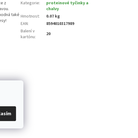
ze z
Kategorie
:
proteinové tyčinky a
avou.
chalvy
vhodná také
Hmotnost
:
0.07 kg
esy!
EAN
:
8594010317989
Balení v
20
kartónu
:
lasím