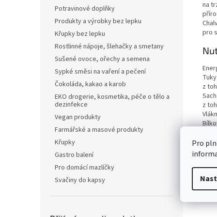
na t
Potravinové doplňky
přír
Produkty a výrobky bez lepku
Chalv
pro 
Křupky bez lepku
Rostlinné nápoje, šlehačky a smetany
Nut
Sušené ovoce, ořechy a semena
Ener
Sypké směsi na vaření a pečení
Tuky
Čokoláda, kakao a karob
z to
Sach
EKO drogerie, kosmetika, péče o tělo a
dezinfekce
z to
Vlákn
Vegan produkty
Bílko
Farmářské a masové produkty
Sůl
Křupky
Pro pln
inform
Gastro balení
Pro domácí mazlíčky
Nast
Svačiny do kapsy