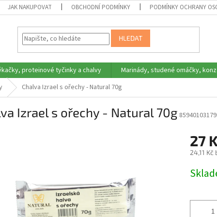
JAK NAKUPOVAT
OBCHODNÍ PODMÍNKY
PODMÍNKY OCHRANY OS
HLEDAT
ýkačky, proteinové tyčinky a chalvy
Marinády, studené omáčky, konz
y
Chalva Izrael s ořechy - Natural 70g
va Izrael s ořechy - Natural 70g
85940103179
27 
24,11 Kč
Měrná
Skla
cena: