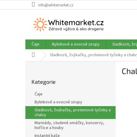
Přejít
info@whitemarket.cz
na
obsah
Čaje
Bylinkové a ovocné sirupy
Sladkosti, žv
Domů
Sladkosti, žvýkačky, proteinové tyčinky a chalv
P
Chal
o
Přeskočit
s
Kategorie
kategorie
t
r
Čaje
a
Bylinkové a ovocné sirupy
n
Sladkosti, žvýkačky, proteinové tyčinky a
n
chalvy
í
Marinády, studené omáčky, konzervy,
p
hořčice a houby
a
Instantní kaše