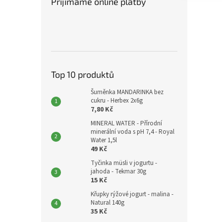
Přijímáme online platby
Top 10 produktů
Šuměnka MANDARINKA bez
cukru - Herbex 2x6g
7,80 Kč
MINERAL WATER - Přírodní
minerální voda s pH 7,4 - Royal
Water 1,5l
49 Kč
Tyčinka müsli v jogurtu -
jahoda - Tekmar 30g
15 Kč
Křupky rýžové jogurt - malina -
Natural 140g
35 Kč