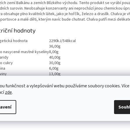
rzích zemí Balkánu a zemích Blízkého východu. Tento produkt se vyrábí pou
odních surovin. Neobsahuje konzervanty ani neprochází jinou chemickou úpr
a obsahuje plno kvalitních látek, jako je hořčík, železo a draslík. Chalva je 
sportovce a malé děti, kterým navíc bude chutnat. Chalva patří mezi delikat
riční hodnoty
getická hodnota
2290kJ/548kcal
36,00g
ho nasycené mastné kyseliny
8,00g
aridy
40,00g
ho cukry
30,00g
ina
6,00g
viny
13,00g
0,23g
ou funkčnost a vylepšování webu používáme soubory cookies. Více
ací
zde
.
avení
Souh