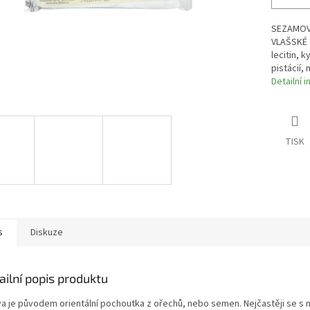
SEZAMOVÉ
VLAŠSKÉ 
lecitin, 
pistácií,
Detailní 
TISK
s
Diskuze
ailní popis produktu
va je původem orientální pochoutka z ořechů, nebo semen. Nejčastěji se s n