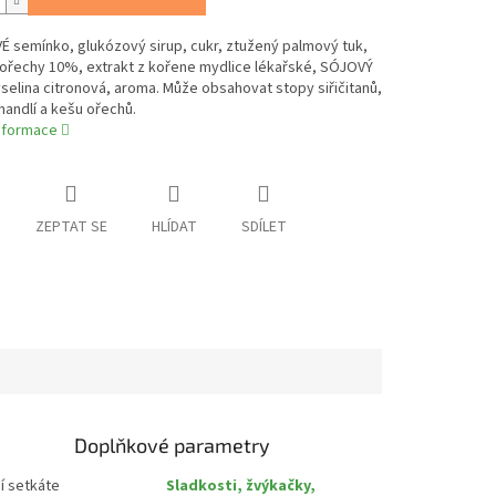
 semínko, glukózový sirup, cukr, ztužený palmový tuk,
ořechy 10%, extrakt z kořene mydlice lékařské, SÓJOVÝ
kyselina citronová, aroma. Může obsahovat stopy siřičitanů,
 mandlí a kešu ořechů.
informace
ZEPTAT SE
HLÍDAT
SDÍLET
Doplňkové parametry
í setkáte
Sladkosti, žvýkačky,