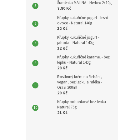
Šuměnka MALINA - Herbex 2x10g
7,80 Kč
Křupky kukuřičné jogurt - lesní
ovoce - Natural 140g
32 Kč
Křupky kukuřičné jogurt -
jahoda - Natural 140g
32 Kč
Křupky kukuřičné karamel - bez
lepku - Natural 140g
28 Kč
Rostlinný krém na šlehání,
vegan, bez lepku a mléka -
OraSi 200ml
29 Kč
Křupky pohankové bez lepku -
Natural 75g
21 Kč