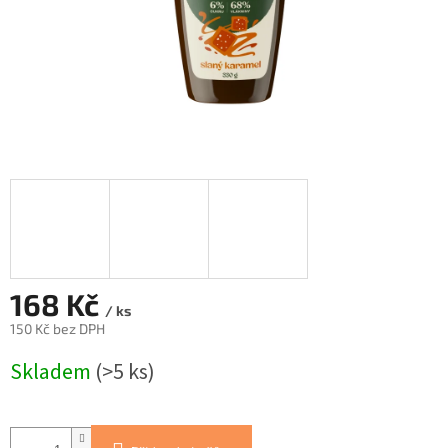
168 Kč
/ ks
150 Kč bez DPH
Měrná
Skladem
(>5 ks)
cena: