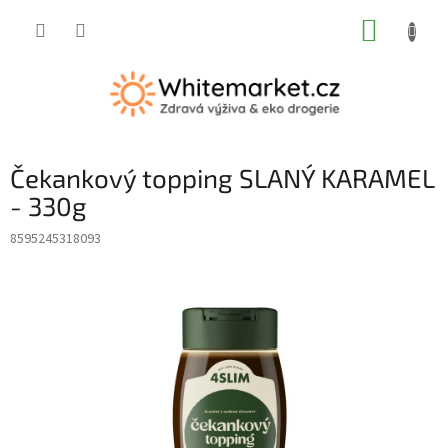
Přejít
NÁKUP
na
obsah
KOŠÍK
Čekankový topping SLANÝ KARAMEL
- 330g
8595245318093