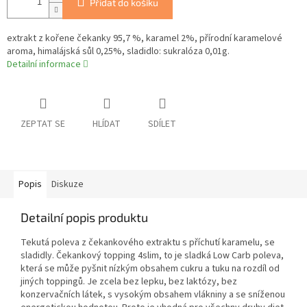
Přidat do košíku
extrakt z kořene čekanky 95,7 %, karamel 2%, přírodní karamelové
aroma, himalájská sůl 0,25%, sladidlo: sukralóza 0,01g.
Detailní informace
ZEPTAT SE
HLÍDAT
SDÍLET
Popis
Diskuze
Detailní popis produktu
Tekutá poleva z čekankového extraktu s příchutí karamelu, se
sladidly. Čekankový topping 4slim, to je sladká Low Carb poleva,
která se může pyšnit nízkým obsahem cukru a tuku na rozdíl od
jiných toppingů. Je zcela bez lepku, bez laktózy, bez
konzervačních látek, s vysokým obsahem vlákniny a se sníženou