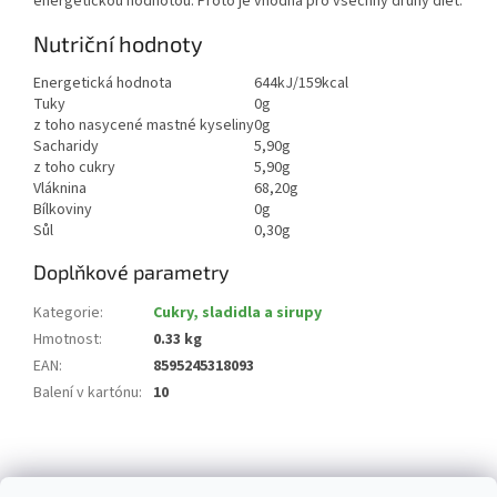
energetickou hodnotou. Proto je vhodná pro všechny druhy diet.
Nutriční hodnoty
Energetická hodnota
644kJ/159kcal
Tuky
0g
z toho nasycené mastné kyseliny
0g
Sacharidy
5,90g
z toho cukry
5,90g
Vláknina
68,20g
Bílkoviny
0g
Sůl
0,30g
Doplňkové parametry
Kategorie
:
Cukry, sladidla a sirupy
Hmotnost
:
0.33 kg
EAN
:
8595245318093
Balení v kartónu
:
10
Z
á