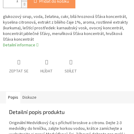
Přidat do košíku
glukozový sirup, voda, želatina, cukr, bílá hroznová šťáva koncentrát,
kyselina citronová, extrakt z bílého čaje 1%, aroma, rostlinné extrakty
(kurkuma), leštící prostředek: karnaubský vosk, ovocný koncentrát,
koncentrát jablečné šťávy, meruňková šťáva koncentrát, hrušková
šťáva koncentrát
Detailní informace
ZEPTAT SE
HLÍDAT
SDÍLET
Popis
Diskuze
Detailní popis produktu
Originální Medvídkový čaj s příchutí broskve a citronu. Dejte 2-3
medvídky do hrníčku, zalijte horkou vodou, krátce zamíchejte a