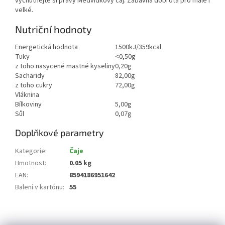
vychutnejte si pravý Medvídkový čaj. Zábavná dobrota pro malé i
velké.
Nutriční hodnoty
Energetická hodnota
1500kJ/359kcal
Tuky
<0,50g
z toho nasycené mastné kyseliny
0,20g
Sacharidy
82,00g
z toho cukry
72,00g
Vláknina
Bílkoviny
5,00g
Sůl
0,07g
Doplňkové parametry
Kategorie
:
Čaje
Hmotnost
:
0.05 kg
EAN
:
8594186951642
Balení v kartónu
:
55
Z