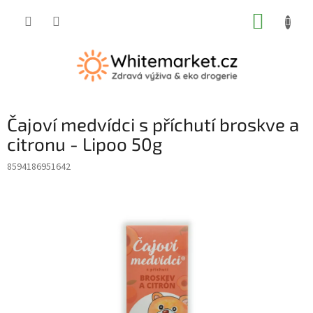
Přejít
NÁKUP
na
obsah
KOŠÍK
Čajoví medvídci s příchutí broskve a
citronu - Lipoo 50g
8594186951642