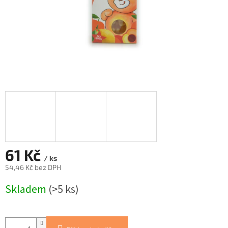
61 Kč
/ ks
54,46 Kč bez DPH
Měrná
Skladem
(>5 ks)
cena: