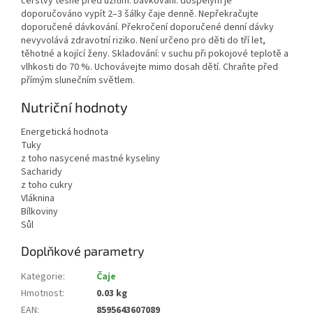
čerstvý těsně před užitím. Dávkování: dospělým je
doporučováno vypít 2–3 šálky čaje denně. Nepřekračujte
doporučené dávkování. Překročení doporučené denní dávky
nevyvolává zdravotní riziko. Není určeno pro děti do tří let,
těhotné a kojící ženy. Skladování: v suchu při pokojové teplotě a
vlhkosti do 70 %. Uchovávejte mimo dosah dětí. Chraňte před
přímým slunečním světlem.
Nutriční hodnoty
Energetická hodnota
Tuky
z toho nasycené mastné kyseliny
Sacharidy
z toho cukry
Vláknina
Bílkoviny
Sůl
Doplňkové parametry
Kategorie
:
Čaje
Hmotnost
:
0.03 kg
EAN
:
8595643607089