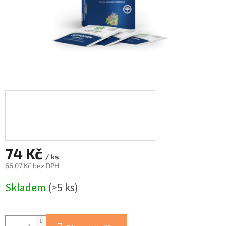
74 Kč
/ ks
66,07 Kč bez DPH
Měrná
Skladem
(>5 ks)
cena: