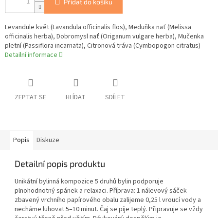
Přidat do košíku
Levandule květ (Lavandula officinalis flos), Meduňka nať (Melissa
officinalis herba), Dobromysl nať (Origanum vulgare herba), Mučenka
pletní (Passiflora incarnata), Citronová tráva (Cymbopogon citratus)
Detailní informace
ZEPTAT SE
HLÍDAT
SDÍLET
Popis
Diskuze
Detailní popis produktu
Unikátní bylinná kompozice 5 druhů bylin podporuje
plnohodnotný spánek a relaxaci. Příprava: 1 nálevový sáček
zbavený vrchního papírového obalu zalijeme 0,25 l vroucí vody a
necháme luhovat 5–10 minut. Čaj se pije teplý. Připravuje se vždy