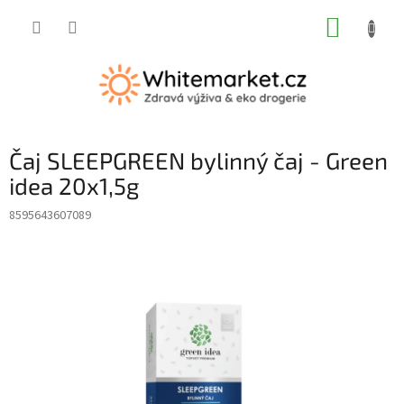
Přejít
NÁKUP
na
obsah
KOŠÍK
Čaj SLEEPGREEN bylinný čaj - Green
idea 20x1,5g
8595643607089