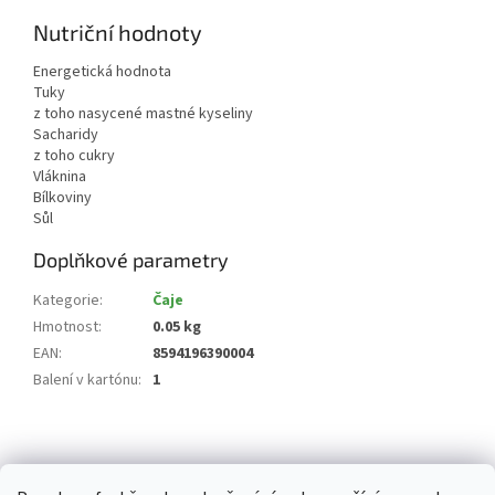
Nutriční hodnoty
Energetická hodnota
Tuky
z toho nasycené mastné kyseliny
Sacharidy
z toho cukry
Vláknina
Bílkoviny
Sůl
Doplňkové parametry
Kategorie
:
Čaje
Hmotnost
:
0.05 kg
EAN
:
8594196390004
Balení v kartónu
:
1
Z
á
p