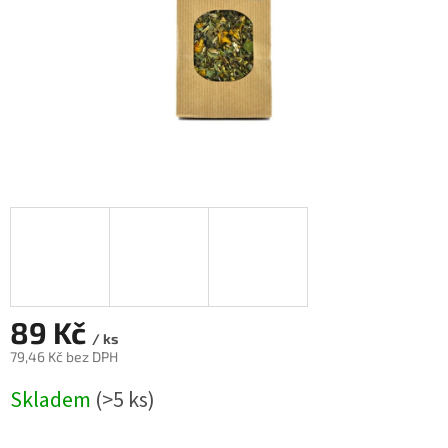
89 Kč
/ ks
79,46 Kč bez DPH
Měrná
Skladem
(>5 ks)
cena: