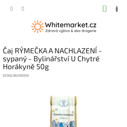
Přejít
NÁKUP
na
obsah
KOŠÍK
Čaj RÝMEČKA A NACHLAZENÍ -
sypaný - Bylinářství U Chytré
Horákyně 50g
8594196390004