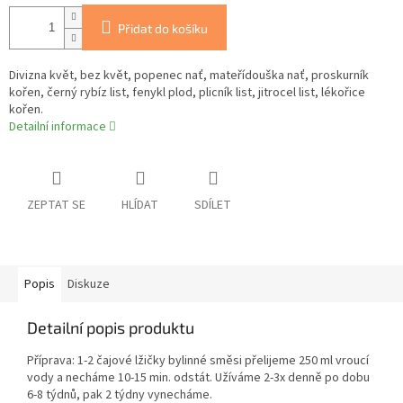
Přidat do košíku
Divizna květ, bez květ, popenec nať, mateřídouška nať, proskurník
kořen, černý rybíz list, fenykl plod, plicník list, jitrocel list, lékořice
kořen.
Detailní informace
ZEPTAT SE
HLÍDAT
SDÍLET
Popis
Diskuze
Detailní popis produktu
Příprava: 1-2 čajové lžičky bylinné směsi přelijeme 250 ml vroucí
vody a necháme 10-15 min. odstát. Užíváme 2-3x denně po dobu
6-8 týdnů, pak 2 týdny vynecháme.