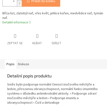
Přidat do košíku
Bříza list, zlatobýl nať, vřes květ, jehlice kořen, medvědice nať, tymián
nať.
Detailní informace
ZEPTAT SE
HLÍDAT
SDÍLET
Popis
Diskuze
Detailní popis produktu
Směs bylin podporuje normální činnost močového měchýře a
ledvin, přirozenou obranyschopnost, normální funkci imunitního
systému v důsledku antimikrobiální aktivity. • Podporuje zdraví
močového měchýře a ledvin • Podporuje imunitu a
obranyschopnost • Čistí a detoxikuje