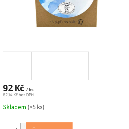
92 Kč
/ ks
82,14 Kč bez DPH
Měrná
Skladem
(>5 ks)
cena: