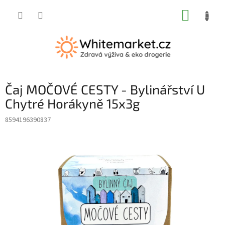
Přejít
NÁKUP
na
obsah
KOŠÍK
Čaj MOČOVÉ CESTY - Bylinářství U
Chytré Horákyně 15x3g
8594196390837