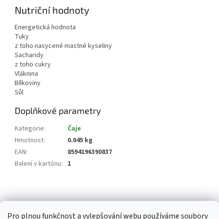
Nutriční hodnoty
Energetická hodnota
Tuky
z toho nasycené mastné kyseliny
Sacharidy
z toho cukry
Vláknina
Bílkoviny
Sůl
Doplňkové parametry
Kategorie
:
Čaje
Hmotnost
:
0.045 kg
EAN
:
8594196390837
Balení v kartónu
:
1
Z
á
p
Pro plnou funkčnost a vylepšování webu používáme soubory