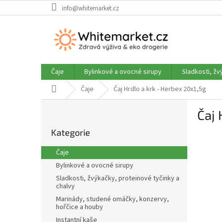
Přejít
info@whitemarket.cz
na
obsah
Čaje
Bylinkové a ovocné sirupy
Sladkosti, žv
Domů
Čaje
Čaj Hrdlo a krk - Herbex 20x1,5g
P
Čaj 
o
Přeskočit
s
Kategorie
kategorie
t
r
Čaje
a
Bylinkové a ovocné sirupy
n
Sladkosti, žvýkačky, proteinové tyčinky a
n
chalvy
í
Marinády, studené omáčky, konzervy,
p
hořčice a houby
a
Instantní kaše