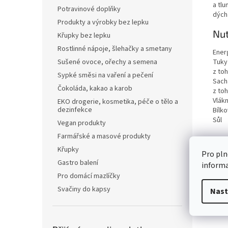
a tlu
Potravinové doplňky
dých
Produkty a výrobky bez lepku
Nut
Křupky bez lepku
Rostlinné nápoje, šlehačky a smetany
Ener
Tuky
Sušené ovoce, ořechy a semena
z to
Sypké směsi na vaření a pečení
Sach
Čokoláda, kakao a karob
z to
Vlákn
EKO drogerie, kosmetika, péče o tělo a
dezinfekce
Bílko
Sůl
Vegan produkty
Farmářské a masové produkty
Křupky
Pro pln
Gastro balení
inform
Pro domácí mazlíčky
Svačiny do kapsy
Nast