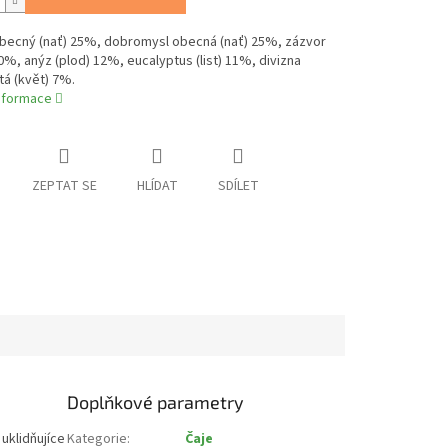
becný (nať) 25%, dobromysl obecná (nať) 25%, zázvor
0%, anýz (plod) 12%, eucalyptus (list) 11%, divizna
á (květ) 7%.
informace
ZEPTAT SE
HLÍDAT
SDÍLET
Doplňkové parametry
uklidňujíce
Kategorie
:
Čaje