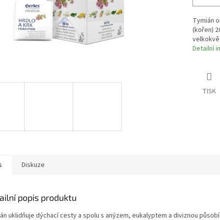
Tymián o
(kořen) 2
velkokvět
Detailní 
TISK
s
Diskuze
ailní popis produktu
án uklidňuje dýchací cesty a spolu s anýzem, eukalyptem a diviznou působí 