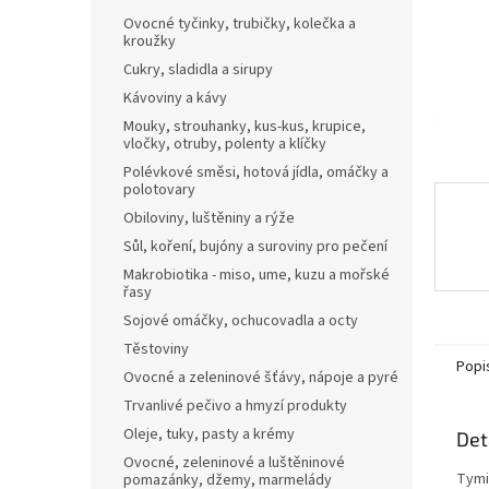
n
Ovocné tyčinky, trubičky, kolečka a
e
kroužky
l
Cukry, sladidla a sirupy
Kávoviny a kávy
Mouky, strouhanky, kus-kus, krupice,
vločky, otruby, polenty a klíčky
Polévkové směsi, hotová jídla, omáčky a
polotovary
Obiloviny, luštěniny a rýže
Sůl, koření, bujóny a suroviny pro pečení
Makrobiotika - miso, ume, kuzu a mořské
řasy
Sojové omáčky, ochucovadla a octy
Těstoviny
Popi
Ovocné a zeleninové šťávy, nápoje a pyré
Trvanlivé pečivo a hmyzí produkty
Oleje, tuky, pasty a krémy
Det
Ovocné, zeleninové a luštěninové
Tymi
pomazánky, džemy, marmelády