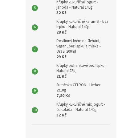
Křupky kukuřičné jogurt -
jahoda - Natural 140g
32 Kč
Křupky kukuřičné karamel - bez
lepku - Natural 140g
28 Kč
Rostlinný krém na šlehání,
vegan, bez lepku a mléka -
OraSi 200ml
29 Kč
Křupky pohankové bez lepku -
Natural 75g
21 Kč
Šuměnka CITRON - Herbex
2x10g
7,80 Kč
Křupky kukuřičné mix jogurt -
čokoláda - Natural 140g
32 Kč