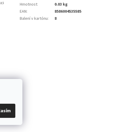
kci
Hmotnost
:
0.03 kg
EAN
:
8586004535585
Balení v kartónu
:
8
lasím