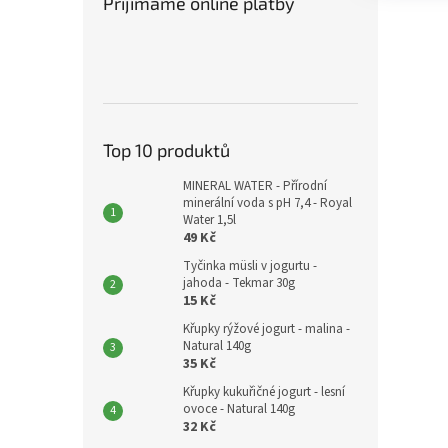
Přijímáme online platby
Top 10 produktů
MINERAL WATER - Přírodní
minerální voda s pH 7,4 - Royal
Water 1,5l
49 Kč
Tyčinka müsli v jogurtu -
jahoda - Tekmar 30g
15 Kč
Křupky rýžové jogurt - malina -
Natural 140g
35 Kč
Křupky kukuřičné jogurt - lesní
ovoce - Natural 140g
32 Kč