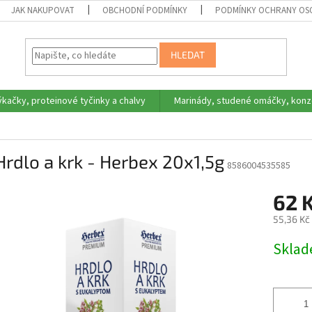
JAK NAKUPOVAT
OBCHODNÍ PODMÍNKY
PODMÍNKY OCHRANY OS
HLEDAT
ýkačky, proteinové tyčinky a chalvy
Marinády, studené omáčky, konz
Hrdlo a krk - Herbex 20x1,5g
8586004535585
62 
55,36 Kč
Měrná
Skla
cena: