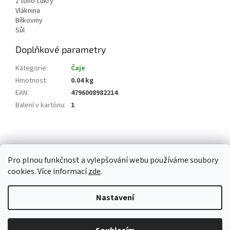
z toho cukry
Vláknina
Bílkoviny
Sůl
Doplňkové parametry
Kategorie
:
Čaje
Hmotnost
:
0.04 kg
EAN
:
4796008982214
Balení v kartónu
:
1
Z
á
p
Pro plnou funkčnost a vylepšování webu používáme soubory
a
cookies. Více informací
zde
.
t
í
Vytvořil Shoptet
Nastavení
Copyright 2026
Whitemarket.cz
. Všechna práva vyhrazena.
Upravit
Z důvodu zvýšeného množství objednávek může být dodací doba 3-5