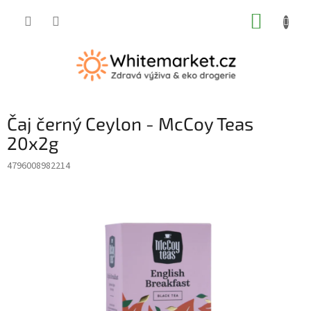
Přejít
NÁKUP
na
obsah
KOŠÍK
Čaj černý Ceylon - McCoy Teas
20x2g
4796008982214