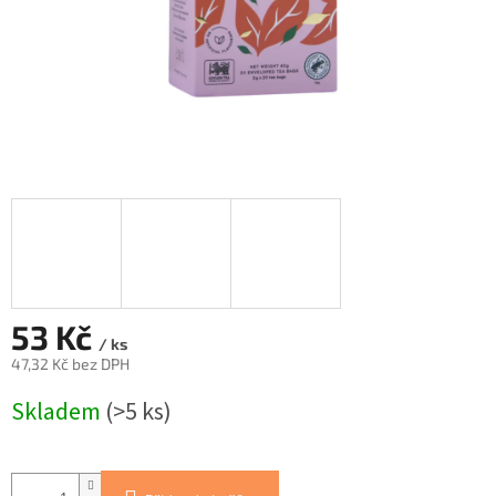
53 Kč
/ ks
47,32 Kč bez DPH
Měrná
Skladem
(>5 ks)
cena: