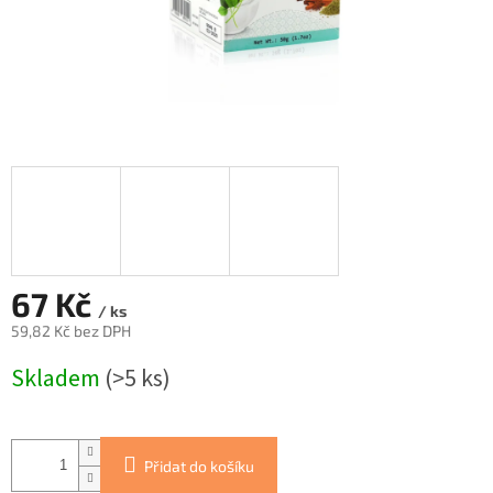
67 Kč
/ ks
59,82 Kč bez DPH
Měrná
Skladem
(>5 ks)
cena:
Přidat do košíku