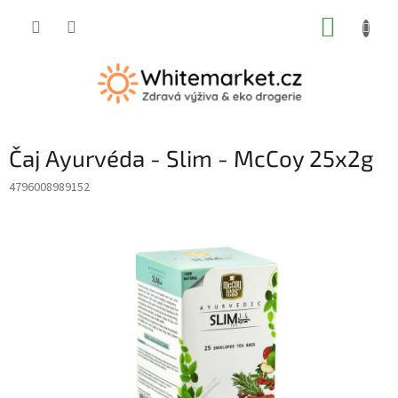
Přejít
NÁKUP
na
obsah
KOŠÍK
Čaj Ayurvéda - Slim - McCoy 25x2g
4796008989152