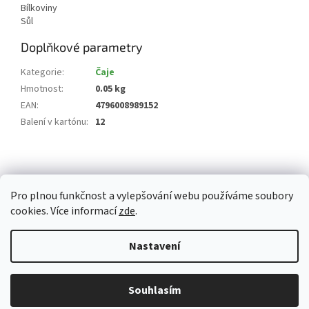
Bílkoviny
Sůl
Doplňkové parametry
Kategorie
:
Čaje
Hmotnost
:
0.05 kg
EAN
:
4796008989152
Balení v kartónu
:
12
Z
á
p
Pro plnou funkčnost a vylepšování webu používáme soubory
a
cookies. Více informací
zde
.
t
í
Vytvořil Shoptet
Nastavení
Copyright 2026
Whitemarket.cz
. Všechna práva vyhrazena.
Upravit
Z důvodu zvýšeného množství objednávek může být dodací doba 3-5
Souhlasím
nastavení cookies
pracovních dní. Děkujeme za pochopení.