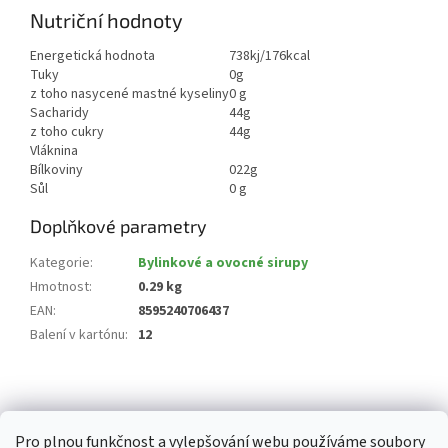
Nutriční hodnoty
Energetická hodnota
738kj/176kcal
Tuky
0g
z toho nasycené mastné kyseliny
0 g
Sacharidy
44g
z toho cukry
44g
Vláknina
Bílkoviny
022g
Sůl
0 g
Doplňkové parametry
Kategorie
:
Bylinkové a ovocné sirupy
Hmotnost
:
0.29 kg
EAN
:
8595240706437
Balení v kartónu
:
12
Z
á
p
Pro plnou funkčnost a vylepšování webu používáme soubory