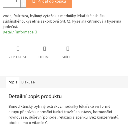
Přidat do košíku
voda, fruktóza, bylinný výtažek z meduňky lékařské a ibišku
súdánského, kyselina askorbová (vit. C), kyselina citronová a kyselina
jablečná.
Detailní informace
ZEPTAT SE
HLÍDAT
SDÍLET
Popis
Diskuze
Detailní popis produktu
Benediktinský bylinný extrakt z meduňky lékařské ve formě
sirupu přispívá k normální funkci trávící soustavy, hormonální
rovnováze, duševní pohodě, relaxaci a spánku. Bez konzervantů,
obohaceno o vitamín C.