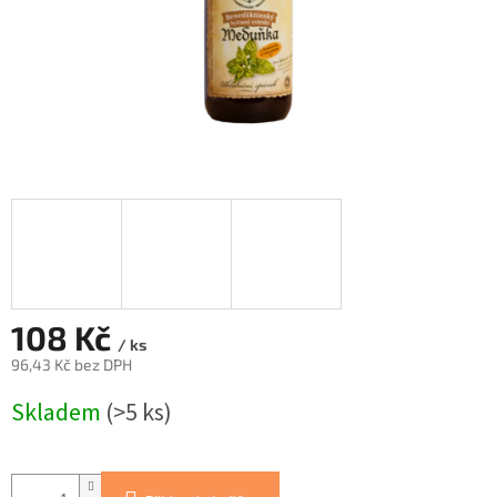
108 Kč
/ ks
96,43 Kč bez DPH
Měrná
Skladem
(>5 ks)
cena: