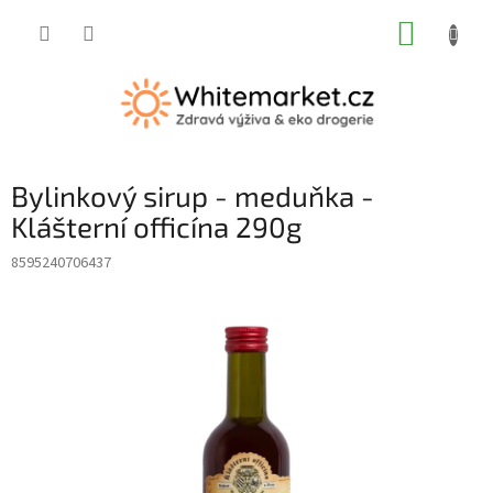
Přejít
NÁKUP
na
obsah
KOŠÍK
Bylinkový sirup - meduňka -
Klášterní officína 290g
8595240706437