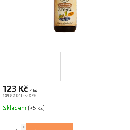
123 Kč
/ ks
109,82 Kč bez DPH
Měrná
Skladem
(>5 ks)
cena: