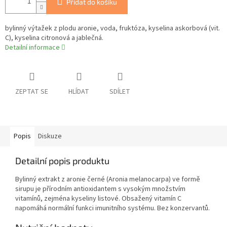
Přidat do košíku
bylinný výtažek z plodu aronie, voda, fruktóza, kyselina askorbová (vit.
C), kyselina citronová a jablečná.
Detailní informace
ZEPTAT SE
HLÍDAT
SDÍLET
Popis
Diskuze
Detailní popis produktu
Bylinný extrakt z aronie černé (Aronia melanocarpa) ve formě
sirupu je přírodním antioxidantem s vysokým množstvím
vitamínů, zejména kyseliny listové. Obsažený vitamín C
napomáhá normální funkci imunitního systému. Bez konzervantů.