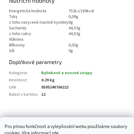
Nutriční hodnoty
Energetická hodnota
752kJ/180kcal
Tuky
0,09g
z toho nasycené mastné kyseliny
0g
Sacharidy
44,53g
z toho cukry
44,53g
Vláknina
Bílkoviny
0,03g
Sůl
0g
Doplňkové parametry
Kategorie
:
Bylinkové a ovocné sirupy
Hmotnost
:
0.29 kg
EAN
:
8595240706222
Balení v kartónu
:
12
Z
á
p
Pro plnou funkčnost a vylepšování webu používáme soubory
a
cookies. Více informací
zde
.