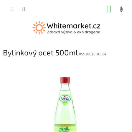
Přejít
NÁKUP
na
obsah
KOŠÍK
Bylinkový ocet 500ml
8593861801524