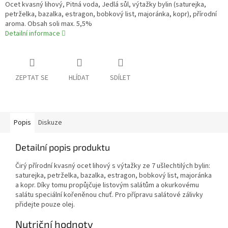
Ocet kvasný lihový, Pitná voda, Jedlá sůl, výtažky bylin (saturejka,
petrželka, bazalka, estragon, bobkový list, majoránka, kopr), přírodní
aroma. Obsah soli max. 5,5%
Detailní informace
ZEPTAT SE
HLÍDAT
SDÍLET
Popis
Diskuze
Detailní popis produktu
Čirý přírodní kvasný ocet lihový s výtažky ze 7 ušlechtilých bylin:
saturejka, petrželka, bazalka, estragon, bobkový list, majoránka
a kopr. Díky tomu propůjčuje listovým salátům a okurkovému
salátu speciální kořeněnou chuť. Pro přípravu salátové zálivky
přidejte pouze olej.
Nutriční hodnoty