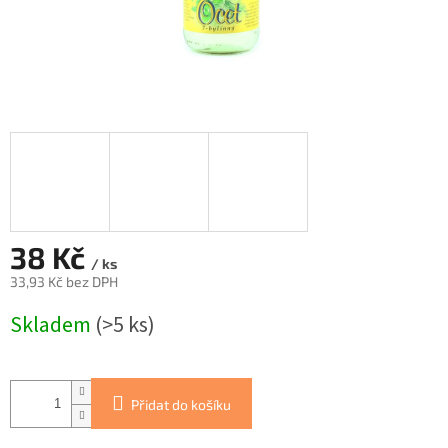
38 Kč
/ ks
33,93 Kč bez DPH
Měrná
Skladem
(>5 ks)
cena:
Přidat do košíku