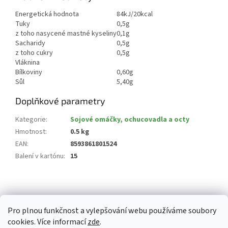
Energetická hodnota
84kJ/20kcal
Tuky
0,5g
z toho nasycené mastné kyseliny
0,1g
Sacharidy
0,5g
z toho cukry
0,5g
Vláknina
Bílkoviny
0,60g
Sůl
5,40g
Doplňkové parametry
Kategorie
:
Sojové omáčky, ochucovadla a octy
Hmotnost
:
0.5 kg
EAN
:
8593861801524
Balení v kartónu
:
15
Z
á
p
Pro plnou funkčnost a vylepšování webu používáme soubory
a
cookies. Více informací
zde
.