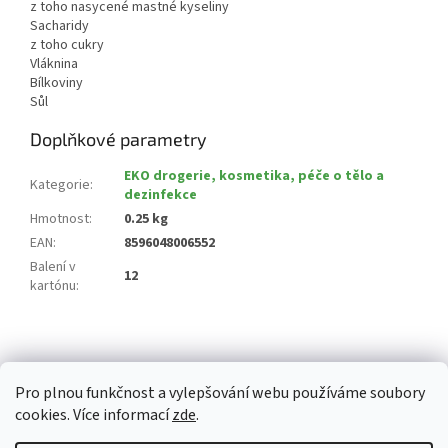
z toho nasycené mastné kyseliny
Sacharidy
z toho cukry
Vláknina
Bílkoviny
Sůl
Doplňkové parametry
EKO drogerie, kosmetika, péče o tělo a
Kategorie
:
dezinfekce
Hmotnost
:
0.25 kg
EAN
:
8596048006552
Balení v
12
kartónu
:
Z
á
p
Pro plnou funkčnost a vylepšování webu používáme soubory
a
cookies. Více informací
zde
.
t