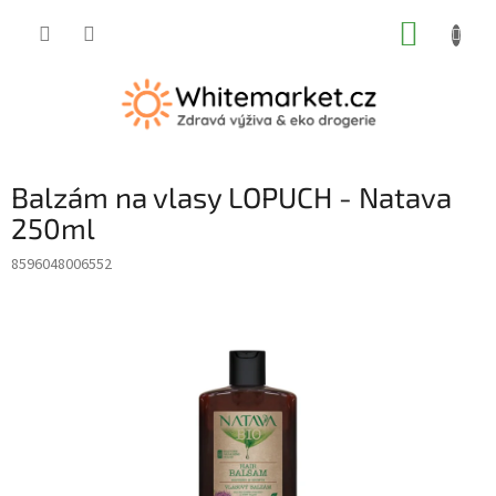
Přejít
NÁKUP
na
obsah
KOŠÍK
Balzám na vlasy LOPUCH - Natava
250ml
8596048006552