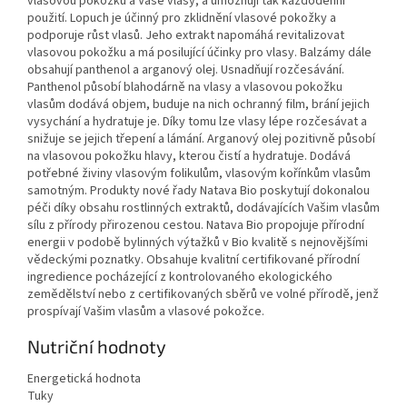
vlasovou pokožku a Vaše vlasy, a umožňují tak každodenní
použití. Lopuch je účinný pro zklidnění vlasové pokožky a
podporuje růst vlasů. Jeho extrakt napomáhá revitalizovat
vlasovou pokožku a má posilující účinky pro vlasy. Balzámy dále
obsahují panthenol a arganový olej. Usnadňují rozčesávání.
Panthenol působí blahodárně na vlasy a vlasovou pokožku
vlasům dodává objem, buduje na nich ochranný film, brání jejich
vysychání a hydratuje je. Díky tomu lze vlasy lépe rozčesávat a
snižuje se jejich třepení a lámání. Arganový olej pozitivně působí
na vlasovou pokožku hlavy, kterou čistí a hydratuje. Dodává
potřebné živiny vlasovým folikulům, vlasovým kořínkům vlasům
samotným. Produkty nové řady Natava Bio poskytují dokonalou
péči díky obsahu rostlinných extraktů, dodávajících Vašim vlasům
sílu z přírody přirozenou cestou. Natava Bio propojuje přírodní
energii v podobě bylinných výtažků v Bio kvalitě s nejnovějšími
vědeckými poznatky. Obsahuje kvalitní certifikované přírodní
ingredience pocházející z kontrolovaného ekologického
zemědělství nebo z certifikovaných sběrů ve volné přírodě, jenž
prospívají Vašim vlasům a vlasové pokožce.
Nutriční hodnoty
Energetická hodnota
Tuky