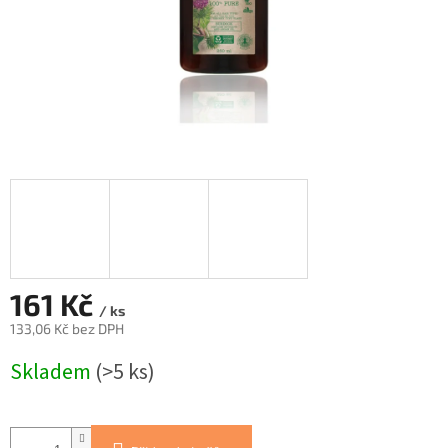
161 Kč
/ ks
133,06 Kč bez DPH
Měrná
Skladem
(>5 ks)
cena: