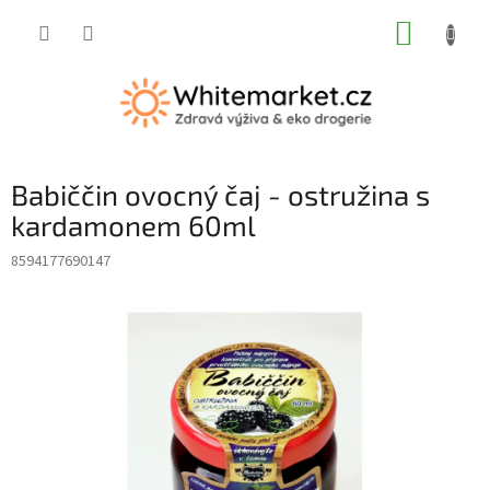
Přejít
NÁKUP
na
obsah
KOŠÍK
Babiččin ovocný čaj - ostružina s
kardamonem 60ml
8594177690147