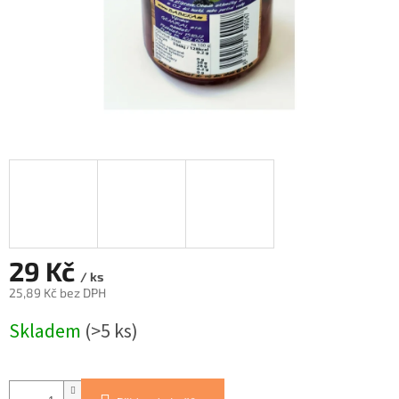
29 Kč
/ ks
25,89 Kč bez DPH
Měrná
Skladem
(>5 ks)
cena: