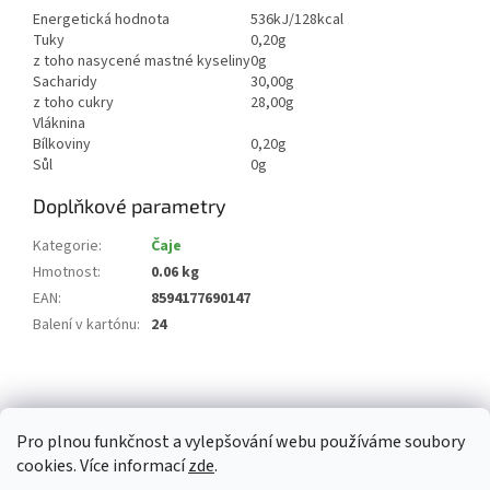
Energetická hodnota
536kJ/128kcal
Tuky
0,20g
z toho nasycené mastné kyseliny
0g
Sacharidy
30,00g
z toho cukry
28,00g
Vláknina
Bílkoviny
0,20g
Sůl
0g
Doplňkové parametry
Kategorie
:
Čaje
Hmotnost
:
0.06 kg
EAN
:
8594177690147
Balení v kartónu
:
24
Z
á
p
Pro plnou funkčnost a vylepšování webu používáme soubory
a
cookies. Více informací
zde
.
t