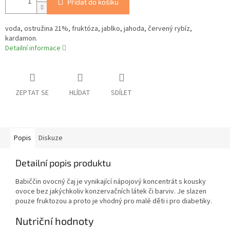
Přidat do košíku
voda, ostružina 21%, fruktóza, jablko, jahoda, červený rybíz,
kardamon.
Detailní informace
ZEPTAT SE
HLÍDAT
SDÍLET
Popis
Diskuze
Detailní popis produktu
Babiččin ovocný čaj je vynikající nápojový koncentrát s kousky
ovoce bez jakýchkoliv konzervačních látek či barviv. Je slazen
pouze fruktozou a proto je vhodný pro malé děti i pro diabetiky.
Nutriční hodnoty