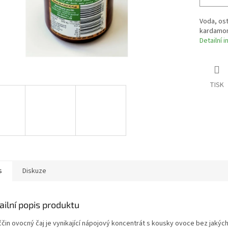
Voda, ost
kardamon
Detailní 
TISK
s
Diskuze
ailní popis produktu
ččin ovocný čaj je vynikající nápojový koncentrát s kousky ovoce bez jakých