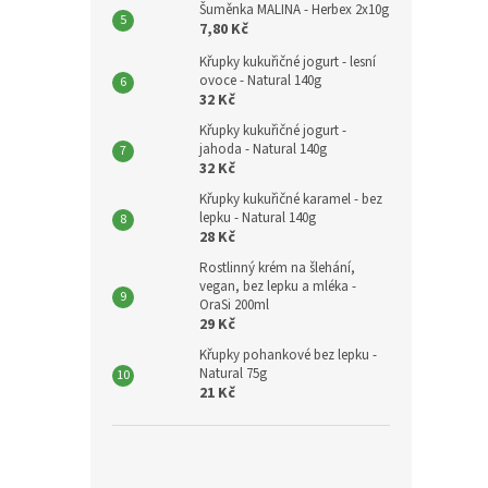
Šuměnka MALINA - Herbex 2x10g
7,80 Kč
Křupky kukuřičné jogurt - lesní
ovoce - Natural 140g
32 Kč
Křupky kukuřičné jogurt -
jahoda - Natural 140g
32 Kč
Křupky kukuřičné karamel - bez
lepku - Natural 140g
28 Kč
Rostlinný krém na šlehání,
vegan, bez lepku a mléka -
OraSi 200ml
29 Kč
Křupky pohankové bez lepku -
Natural 75g
21 Kč