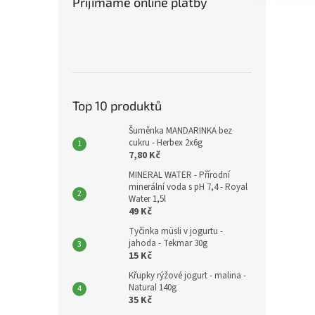
Přijímáme online platby
Top 10 produktů
Šuměnka MANDARINKA bez
cukru - Herbex 2x6g
7,80 Kč
MINERAL WATER - Přírodní
minerální voda s pH 7,4 - Royal
Water 1,5l
49 Kč
Tyčinka müsli v jogurtu -
jahoda - Tekmar 30g
15 Kč
Křupky rýžové jogurt - malina -
Natural 140g
35 Kč