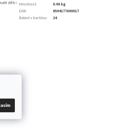
alé děti i
Hmotnost
:
0.06 kg
EAN
:
8594177690017
Balení v kartónu
:
24
lasím