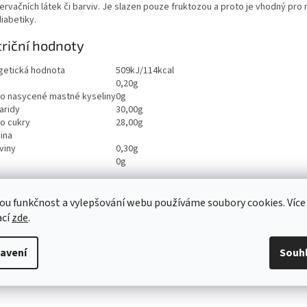
rvačních látek či barviv. Je slazen pouze fruktozou a proto je vhodný pro m
iabetiky.
riční hodnoty
getická hodnota
509kJ/114kcal
0,20g
ho nasycené mastné kyseliny
0g
aridy
30,00g
ho cukry
28,00g
ina
viny
0,30g
0g
ou funkčnost a vylepšování webu používáme soubory cookies. Více
ací
zde
.
avení
Souh