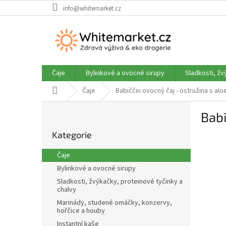
Přejít
info@whitemarket.cz
na
obsah
Čaje
Bylinkové a ovocné sirupy
Sladkosti, žv
Domů
Čaje
Babiččin ovocný čaj - ostružina s alo
P
Babi
o
Přeskočit
s
Kategorie
kategorie
t
r
Čaje
a
Bylinkové a ovocné sirupy
n
Sladkosti, žvýkačky, proteinové tyčinky a
n
chalvy
í
Marinády, studené omáčky, konzervy,
p
hořčice a houby
a
Instantní kaše