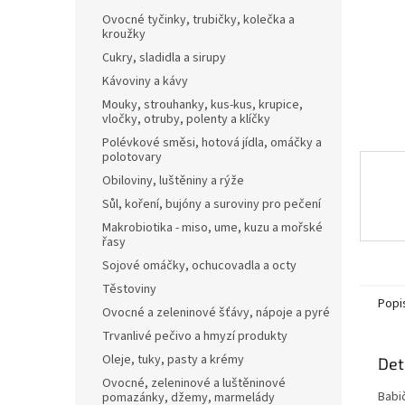
n
Ovocné tyčinky, trubičky, kolečka a
e
kroužky
l
Cukry, sladidla a sirupy
Kávoviny a kávy
Mouky, strouhanky, kus-kus, krupice,
vločky, otruby, polenty a klíčky
Polévkové směsi, hotová jídla, omáčky a
polotovary
Obiloviny, luštěniny a rýže
Sůl, koření, bujóny a suroviny pro pečení
Makrobiotika - miso, ume, kuzu a mořské
řasy
Sojové omáčky, ochucovadla a octy
Těstoviny
Popi
Ovocné a zeleninové šťávy, nápoje a pyré
Trvanlivé pečivo a hmyzí produkty
Oleje, tuky, pasty a krémy
Det
Ovocné, zeleninové a luštěninové
Babi
pomazánky, džemy, marmelády