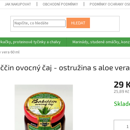
JAK NAKUPOVAT
OBCHODNÍ PODMÍNKY
PODMÍNKY OCHRANY OS
HLEDAT
ýkačky, proteinové tyčinky a chalvy
Marinády, studené omáčky, konz
e vera 60 ml
ččin ovocný čaj - ostružina s aloe ver
29 
25,89 Kč
Měrná
Skla
cena: