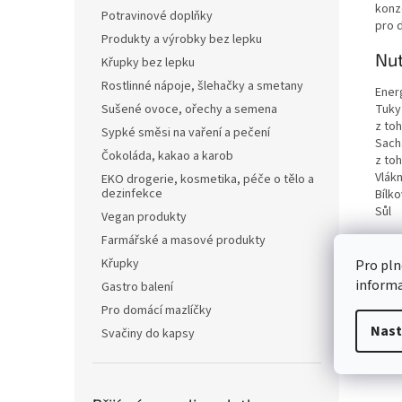
konze
Potravinové doplňky
pro d
Produkty a výrobky bez lepku
Nut
Křupky bez lepku
Rostlinné nápoje, šlehačky a smetany
Ener
Tuky
Sušené ovoce, ořechy a semena
z to
Sypké směsi na vaření a pečení
Sach
Čokoláda, kakao a karob
z to
Vlákn
EKO drogerie, kosmetika, péče o tělo a
dezinfekce
Bílko
Sůl
Vegan produkty
Farmářské a masové produkty
Křupky
Pro pln
inform
Gastro balení
Pro domácí mazlíčky
Nast
Svačiny do kapsy