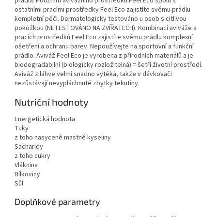
prádla. Použitím avivážního prostředku Feel Eco spolu s
ostatními pracími prostředky Feel Eco zajistíte svému prádlu
kompletní péči. Dermatologicky testováno u osob s citlivou
pokožkou (NETESTOVÁNO NA ZVÍŘATECH). Kombinací aviváže a
pracích prostředků Feel Eco zajistíte svému prádlu komplexní
ošetření a ochranu barev. Nepoužívejte na sportovní a funkční
prádlo. Aviváž Feel Eco je vyrobena z přírodních materiálů a je
biodegradabilní (biologicky rozložitelná) = šetří životní prostředí.
Aviváž z láhve velmi snadno vytéká, takže v dávkovači
nezůstávají nevypláchnuté zbytky tekutiny.
Nutriční hodnoty
Energetická hodnota
Tuky
z toho nasycené mastné kyseliny
Sacharidy
z toho cukry
Vláknina
Bílkoviny
Sůl
Doplňkové parametry