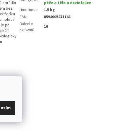
aše prádlo
péče o tělo a dezinfekce
fém bez
Hmotnost
:
1.5 kg
rostředku
EAN
:
8594005471146
kompletní
Balení v
 je po
10
kartónu
:
unkční
biologicky
ou
lasím