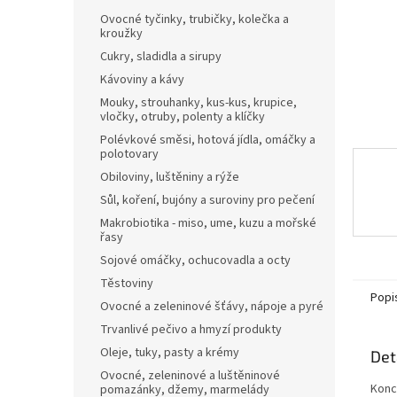
n
Ovocné tyčinky, trubičky, kolečka a
e
kroužky
l
Cukry, sladidla a sirupy
Kávoviny a kávy
Mouky, strouhanky, kus-kus, krupice,
vločky, otruby, polenty a klíčky
Polévkové směsi, hotová jídla, omáčky a
polotovary
Obiloviny, luštěniny a rýže
Sůl, koření, bujóny a suroviny pro pečení
Makrobiotika - miso, ume, kuzu a mořské
řasy
Sojové omáčky, ochucovadla a octy
Těstoviny
Popi
Ovocné a zeleninové šťávy, nápoje a pyré
Trvanlivé pečivo a hmyzí produkty
Oleje, tuky, pasty a krémy
Det
Ovocné, zeleninové a luštěninové
Konc
pomazánky, džemy, marmelády