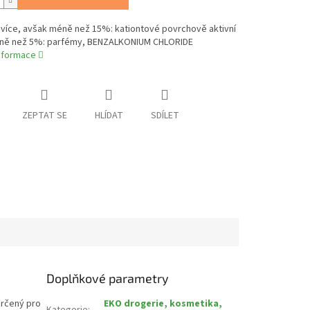
více, avšak méně než 15%: kationtové povrchově aktivní
éně než 5%: parfémy, BENZALKONIUM CHLORIDE
informace
ZEPTAT SE
HLÍDAT
SDÍLET
Doplňkové parametry
určený pro
EKO drogerie, kosmetika,
Kategorie
: