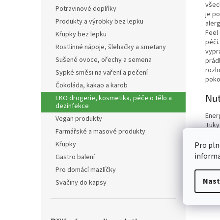
všech
Potravinové doplňky
je p
Produkty a výrobky bez lepku
alerg
Feel
Křupky bez lepku
péči.
Rostlinné nápoje, šlehačky a smetany
vyprá
Sušené ovoce, ořechy a semena
prádl
rozlo
Sypké směsi na vaření a pečení
poko
Čokoláda, kakao a karob
Nut
EKO drogerie, kosmetika, péče o tělo a
dezinfekce
Ener
Vegan produkty
Tuky
Farmářské a masové produkty
z to
Sach
Křupky
Pro pln
z to
inform
Gastro balení
Vlákn
Pro domácí mazlíčky
Bílko
Nast
Sůl
Svačiny do kapsy