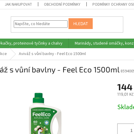
JAK NAKUPOVAT
OBCHODNÍ PODMÍNKY
PODMÍNKY OCHRANY OS
HLEDAT
ýkačky, proteinové tyčinky a chalvy
Marinády, studené omáčky, konz
ekce
Aviváž s vůní bavlny - Feel Eco 1500ml
áž s vůní bavlny - Feel Eco 1500ml
859400
144
119,01 K
Měrná
Skla
cena: