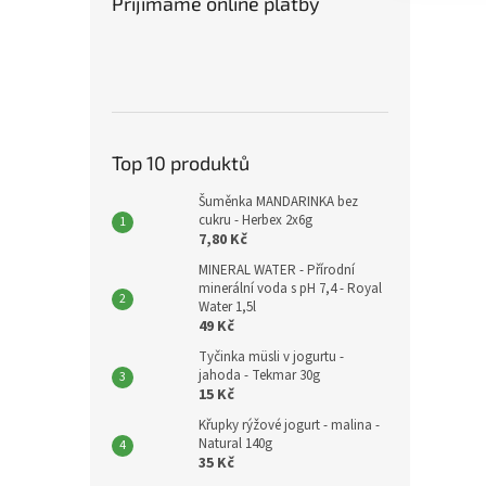
Přijímáme online platby
Top 10 produktů
Šuměnka MANDARINKA bez
cukru - Herbex 2x6g
7,80 Kč
MINERAL WATER - Přírodní
minerální voda s pH 7,4 - Royal
Water 1,5l
49 Kč
Tyčinka müsli v jogurtu -
jahoda - Tekmar 30g
15 Kč
Křupky rýžové jogurt - malina -
Natural 140g
35 Kč