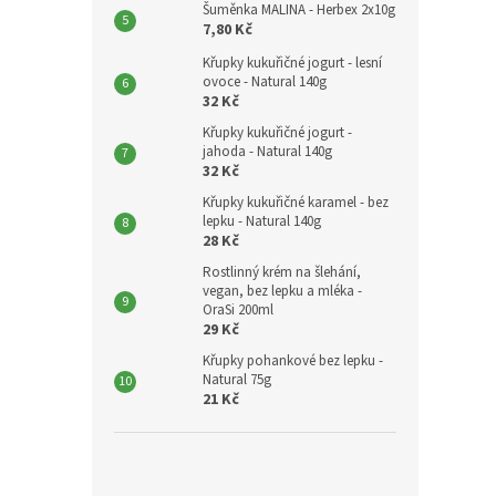
Šuměnka MALINA - Herbex 2x10g
7,80 Kč
Křupky kukuřičné jogurt - lesní
ovoce - Natural 140g
32 Kč
Křupky kukuřičné jogurt -
jahoda - Natural 140g
32 Kč
Křupky kukuřičné karamel - bez
lepku - Natural 140g
28 Kč
Rostlinný krém na šlehání,
vegan, bez lepku a mléka -
OraSi 200ml
29 Kč
Křupky pohankové bez lepku -
Natural 75g
21 Kč