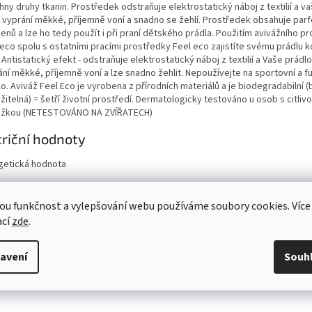
ny druhy tkanin. Prostředek odstraňuje elektrostatický náboj z textilií a v
o vyprání měkké, příjemně voní a snadno se žehlí. Prostředek obsahuje par
enů a lze ho tedy použít i při praní dětského prádla. Použitím avivážního p
 eco spolu s ostatními pracími prostředky Feel eco zajistíte svému prádlu 
 Antistatický efekt - odstraňuje elektrostatický náboj z textilií a Vaše prádlo
ní měkké, příjemně voní a lze snadno žehlit. Nepoužívejte na sportovní a f
o. Aviváž Feel Eco je vyrobena z přírodních materiálů a je biodegradabilní (
žitelná) = šetří životní prostředí. Dermatologicky testováno u osob s citliv
žkou (NETESTOVÁNO NA ZVÍŘATECH)
riční hodnoty
getická hodnota
ho nasycené mastné kyseliny
aridy
ou funkčnost a vylepšování webu používáme soubory cookies. Více
ho cukry
ací
zde
.
ina
viny
avení
Souh