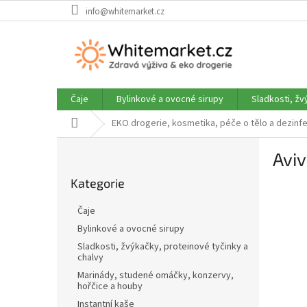
Přejít
info@whitemarket.cz
na
obsah
Čaje
Bylinkové a ovocné sirupy
Sladkosti, žv
Domů
EKO drogerie, kosmetika, péče o tělo a dezinf
P
Aviv
o
Přeskočit
s
Kategorie
kategorie
t
r
Čaje
a
Bylinkové a ovocné sirupy
n
Sladkosti, žvýkačky, proteinové tyčinky a
n
chalvy
í
Marinády, studené omáčky, konzervy,
p
hořčice a houby
a
Instantní kaše