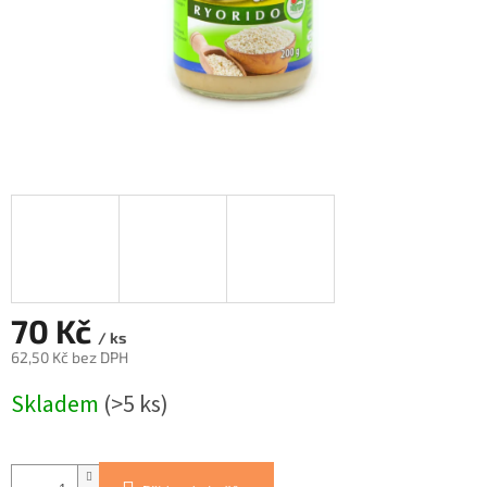
70 Kč
/ ks
62,50 Kč bez DPH
Měrná
Skladem
(>5 ks)
cena: