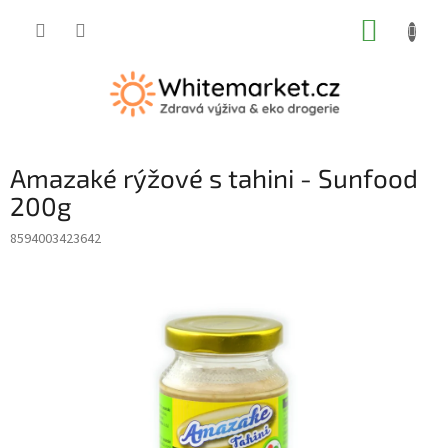
Přejít
NÁKUP
na
obsah
KOŠÍK
Amazaké rýžové s tahini - Sunfood
200g
8594003423642