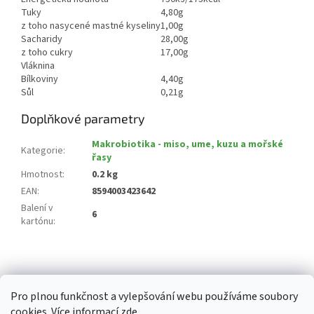
Tuky
4,80g
z toho nasycené mastné kyseliny
1,00g
Sacharidy
28,00g
z toho cukry
17,00g
Vláknina
Bílkoviny
4,40g
Sůl
0,21g
Doplňkové parametry
Makrobiotika - miso, ume, kuzu a mořské
Kategorie
:
řasy
Hmotnost
:
0.2 kg
EAN
:
8594003423642
Balení v
6
kartónu
:
Z
á
p
Pro plnou funkčnost a vylepšování webu používáme soubory
a
cookies. Více informací
zde
.