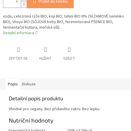
Přidat do košíku
voda, celozrnná rýže BIO, koji BIO, tahini BIO 6% (SEZAMOVÉ semínko
BIO), shoyu BIO (SÓJOVÁ boby BIO, feremntovaná PŠENICE BIO,
fermentační kultura, mořská sůl).
Detailní informace
ZEPTAT SE
HLÍDAT
SDÍLET
Popis
Diskuze
Detailní popis produktu
Vhodné pro vegany. Bez přidaného cukru. Bez lepku.
Nutriční hodnoty
Energetická hodnota
730kJ/173kcal