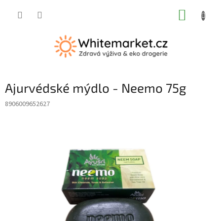
Přejít
NÁKUP
na
obsah
KOŠÍK
Ajurvédské mýdlo - Neemo 75g
8906009652627