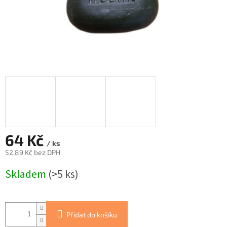
64 Kč
/ ks
52,89 Kč bez DPH
Měrná
Skladem
(>5 ks)
cena:
Přidat do košíku