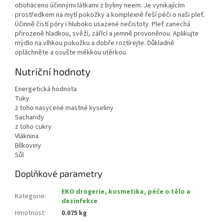
obohaceno účinnými látkami z byliny neem. Je vynikajícím
prostředkem na mytí pokožky a komplexně řeší péči o naši pleť.
Účinně čistí póry i hluboko usazené nečistoty. Pleť zanechá
přirozeně hladkou, svěží, zářící a jemně provoněnou. Aplikujte
mýdlo na vlhkou pokožku a dobře roztírejte. Důkladně
opláchněte a osušte měkkou utěrkou.
Nutriční hodnoty
Energetická hodnota
Tuky
z toho nasycené mastné kyseliny
Sacharidy
z toho cukry
Vláknina
Bílkoviny
Sůl
Doplňkové parametry
EKO drogerie, kosmetika, péče o tělo a
Kategorie
:
dezinfekce
Hmotnost
:
0.075 kg