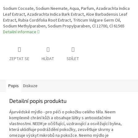
Sodium Cocoate, Sodium Neemate, Aqua, Parfum, Azadirachta Indica
Leaf Extract, Azadirachta Indica Bark Extract, Aloe Barbadensis Leaf
Extract, Rubia Cordifolia Root Extract, Triticum Vulgare Germ Oil,
Sodium Methylparaben, Sodium Propylparaben, Cl 12700, Cl 61565
Detailní informace
ZEPTAT SE
HLÍDAT
SDÍLET
Popis
Diskuze
Detailní popis produktu
Ájurvédské mýdlo - pro péči o pokožku celého těla. Neem
komplexně chrání kůži a obsahuje látky s antioxidačními
vlastnostmi. NEEM je očišťující, uzdravující a osvěžující bylina,
která uklidňuje podráždění pokožky, zesvětluje skvrny a
omezuje výskyt mikrobů na pokožce. Neemo mýdlo je