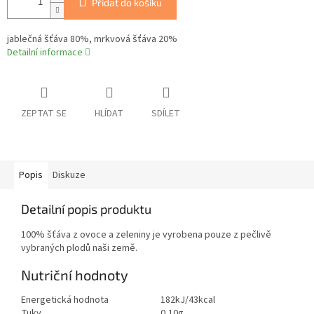
Přidat do košíku
jablečná šťáva 80%, mrkvová šťáva 20%
Detailní informace
ZEPTAT SE
HLÍDAT
SDÍLET
Popis
Diskuze
Detailní popis produktu
100% šťáva z ovoce a zeleniny je vyrobena pouze z pečlivě
vybraných plodů naši země.
Nutriční hodnoty
Energetická hodnota
182kJ/43kcal
Tuky
0,10g