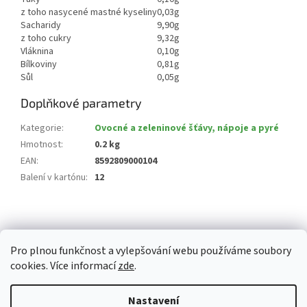
z toho nasycené mastné kyseliny
0,03g
Sacharidy
9,90g
z toho cukry
9,32g
Vláknina
0,10g
Bílkoviny
0,81g
Sůl
0,05g
Doplňkové parametry
Kategorie
:
Ovocné a zeleninové šťávy, nápoje a pyré
Hmotnost
:
0.2 kg
EAN
:
8592809000104
Balení v kartónu
:
12
Z
á
p
Pro plnou funkčnost a vylepšování webu používáme soubory
a
cookies. Více informací
zde
.
t
í
Vytvořil Shoptet
Nastavení