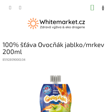
Přejít
NÁKUP
na
obsah
KOŠÍK
100% šťáva Ovocňák jablko/mrkev
200ml
8592809000104