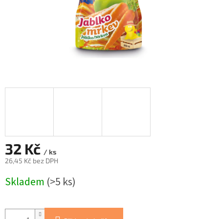
32 Kč
/ ks
26,45 Kč bez DPH
Měrná
Skladem
(>5 ks)
cena: