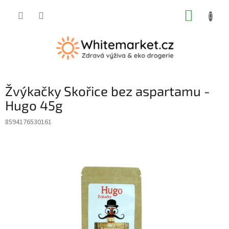
Přejít
NÁKUP
na
obsah
KOŠÍK
Žvýkačky Skořice bez aspartamu -
Hugo 45g
8594176530161