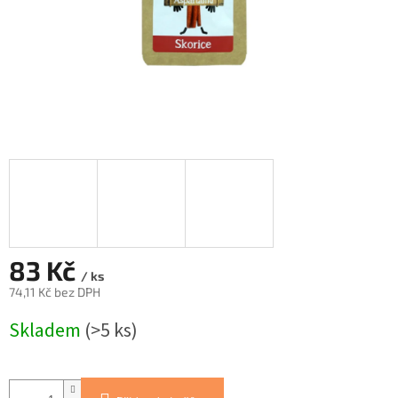
83 Kč
/ ks
74,11 Kč bez DPH
Měrná
Skladem
(>5 ks)
cena: