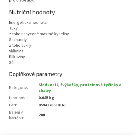
pro diabetiky.
Nutriční hodnoty
Energetická hodnota
Tuky
z toho nasycené mastné kyseliny
Sacharidy
z toho cukry
Vláknina
Bílkoviny
Sůl
Doplňkové parametry
Sladkosti, žvýkačky, proteinové tyčinky a
Kategorie
:
chalvy
Hmotnost
:
0.045 kg
EAN
:
8594176530161
Balení v
200
kartónu
: