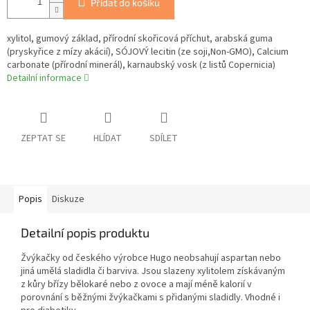
Přidat do košíku
xylitol, gumový základ, přírodní skořicová příchut, arabská guma
(pryskyřice z mízy akácií), SÓJOVÝ lecitin (ze soji,Non-GMO), Calcium
carbonate (přírodní minerál), karnaubský vosk (z listů Copernicia)
Detailní informace
ZEPTAT SE
HLÍDAT
SDÍLET
Popis
Diskuze
Detailní popis produktu
Žvýkačky od českého výrobce Hugo neobsahují aspartan nebo
jiná umělá sladidla či barviva. Jsou slazeny xylitolem získávaným
z kůry břízy bělokaré nebo z ovoce a mají méně kalorií v
porovnání s běžnými žvýkačkami s přidanými sladidly. Vhodné i