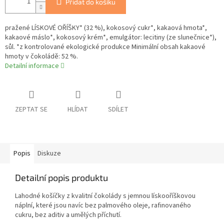
Přidat do košíku
pražené LÍSKOVÉ OŘÍŠKY* (32 %), kokosový cukr*, kakaová hmota*,
kakaové máslo*, kokosový krém*, emulgátor: lecitiny (ze slunečnice*),
sůl. *z kontrolované ekologické produkce Minimální obsah kakaové
hmoty v čokoládě: 52 %.
Detailní informace
ZEPTAT SE
HLÍDAT
SDÍLET
Popis
Diskuze
Detailní popis produktu
Lahodné košíčky z kvalitní čokolády s jemnou lískooříškovou
náplní, které jsou navíc bez palmového oleje, rafinovaného
cukru, bez aditiv a umělých příchutí.