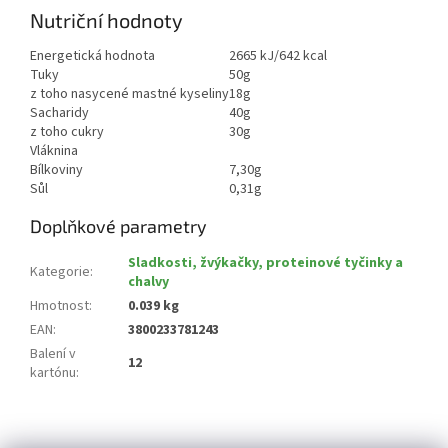
Nutriční hodnoty
Energetická hodnota
2665 kJ/642 kcal
Tuky
50g
z toho nasycené mastné kyseliny
18g
Sacharidy
40g
z toho cukry
30g
Vláknina
Bílkoviny
7,30g
Sůl
0,31g
Doplňkové parametry
Sladkosti, žvýkačky, proteinové tyčinky a
Kategorie
:
chalvy
Hmotnost
:
0.039 kg
EAN
:
3800233781243
Balení v
12
kartónu
:
Z