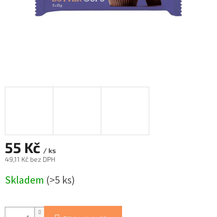
55 Kč
/ ks
49,11 Kč bez DPH
Měrná
Skladem
(>5 ks)
cena: