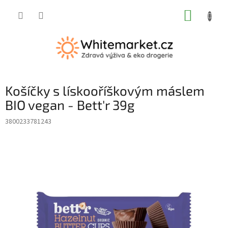
Přejít
NÁKUP
na
obsah
KOŠÍK
Košíčky s lískooříškovým máslem
BIO vegan - Bett'r 39g
3800233781243