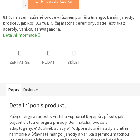
Přidat do košíku
81 % mrazem sušené ovoce v různém poměru (mango, banán, jahody,
broskev, jablko); 9,3 % BIO čaj matcha ceremony, datle, extrakt z
aceroly, vanilka, ashwagandha.
Detailní informace
ZEPTAT SE
HLÍDAT
SDÍLET
Popis
Diskuze
Detailní popis produktu
Zažij energii a radost s Frutcha Euphoria! Nejlepší způsob, jak
objevit čistou energii z přírody. Jen matcha, ovoce a
adaptogeny. ✔ Doplněk stravy ✔ Podpora dobré nálady a vnitřní
harmonie ✔ Šťavnaté mango, jahody a vanilka s jemnou matchou