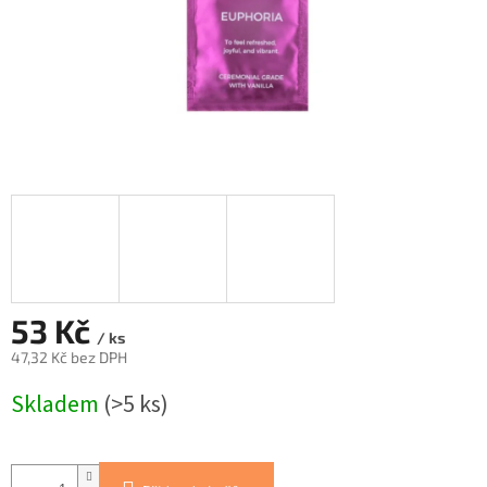
53 Kč
/ ks
47,32 Kč bez DPH
Měrná
Skladem
(>5 ks)
cena: