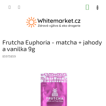
Přejít
NÁKUP
na
obsah
KOŠÍK
Frutcha Euphoria - matcha + jahody
a vanilka 9g
85975859