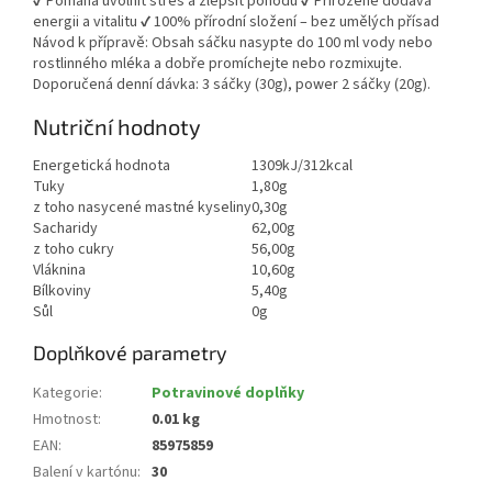
✔ Pomáhá uvolnit stres a zlepšit pohodu ✔ Přirozeně dodává
energii a vitalitu ✔ 100% přírodní složení – bez umělých přísad
Návod k přípravě: Obsah sáčku nasypte do 100 ml vody nebo
rostlinného mléka a dobře promíchejte nebo rozmixujte.
Doporučená denní dávka: 3 sáčky (30g), power 2 sáčky (20g).
Nutriční hodnoty
Energetická hodnota
1309kJ/312kcal
Tuky
1,80g
z toho nasycené mastné kyseliny
0,30g
Sacharidy
62,00g
z toho cukry
56,00g
Vláknina
10,60g
Bílkoviny
5,40g
Sůl
0g
Doplňkové parametry
Kategorie
:
Potravinové doplňky
Hmotnost
:
0.01 kg
EAN
:
85975859
Balení v kartónu
:
30