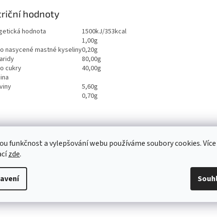
riční hodnoty
getická hodnota
1500kJ/353kcal
1,00g
ho nasycené mastné kyseliny
0,20g
aridy
80,00g
ho cukry
40,00g
ina
viny
5,60g
0,70g
ou funkčnost a vylepšování webu používáme soubory cookies. Více
ací
zde
.
avení
Souh