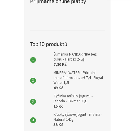
Přijímáme online platby
Top 10 produktů
Šuměnka MANDARINKA bez
cukru - Herbex 2x6g
7,80 Kč
MINERAL WATER - Přírodní
minerální voda s pH 7,4 - Royal
Water 1,5l
49 Kč
Tyčinka müsli v jogurtu -
jahoda - Tekmar 30g
15 Kč
Křupky rýžové jogurt - malina -
Natural 140g
35 Kč