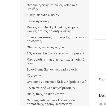
n
Ovocné tyčinky, trubičky, kolečka a
e
kroužky
l
Cukry, sladidla a sirupy
Kávoviny a kávy
Mouky, strouhanky, kus-kus, krupice,
vločky, otruby, polenty a klíčky
Polévkové směsi, hotová jídla, omáčky a
polotovary
Obiloviny, luštěniny a rýže
Sůl, koření, bujóny a suroviny pro pečení
Makrobiotika - miso, ume, kuzu a mořské
řasy
Sojové omáčky, ochucovadla a octy
Těstoviny
Popi
Ovocné a zeleninové šťávy, nápoje a pyré
Trvanlivé pečivo a hmyzí produkty
Oleje, tuky, pasty a krémy
Det
Ovocné, zeleninové a luštěninové
Bonb
pomazánky, džemy, marmelády