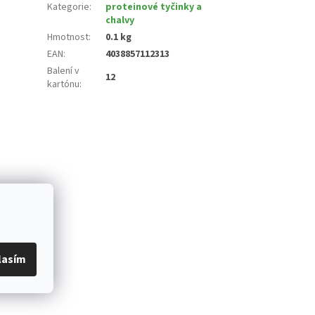
Kategorie
:
proteinové tyčinky a
chalvy
Hmotnost
:
0.1 kg
EAN
:
4038857112313
Balení v
12
kartónu
:
lasím