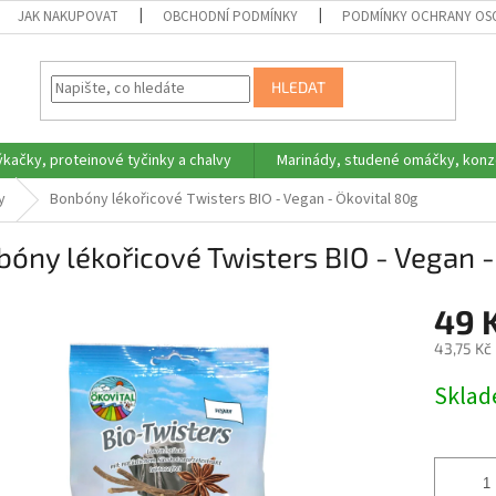
JAK NAKUPOVAT
OBCHODNÍ PODMÍNKY
PODMÍNKY OCHRANY OS
HLEDAT
ýkačky, proteinové tyčinky a chalvy
Marinády, studené omáčky, konz
y
Bonbóny lékořicové Twisters BIO - Vegan - Ökovital 80g
óny lékořicové Twisters BIO - Vegan -
49 
43,75 Kč
Měrná
Skla
cena: