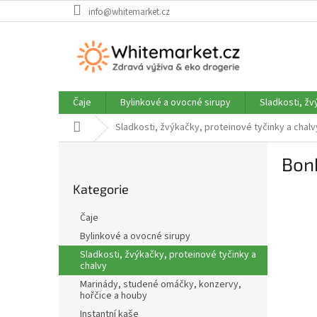
Přejít
info@whitemarket.cz
na
obsah
Čaje
Bylinkové a ovocné sirupy
Sladkosti, žv
Domů
Sladkosti, žvýkačky, proteinové tyčinky a chalv
P
Bonb
o
Přeskočit
s
Kategorie
kategorie
t
r
Čaje
a
Bylinkové a ovocné sirupy
n
Sladkosti, žvýkačky, proteinové tyčinky a
n
chalvy
í
Marinády, studené omáčky, konzervy,
p
hořčice a houby
a
Instantní kaše