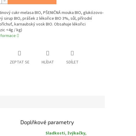
řtinový cukr-melasa BIO, PŠENIČNÁ mouka BIO, glukózovo-
ý sirup BIO, prášek z lékořice BIO 3%, sůl, přírodní
říchuť, karnaubský vosk BIO. Obsahuje lékořici
zic <4g / kg)
informace
ZEPTAT SE
HLÍDAT
SDÍLET
Doplňkové parametry
Sladkosti, žvýkačky,