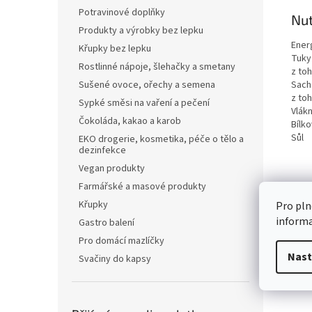
Potravinové doplňky
Nut
Produkty a výrobky bez lepku
Ener
Křupky bez lepku
Tuky
Rostlinné nápoje, šlehačky a smetany
z to
Sach
Sušené ovoce, ořechy a semena
z to
Sypké směsi na vaření a pečení
Vlákn
Čokoláda, kakao a karob
Bílko
Sůl
EKO drogerie, kosmetika, péče o tělo a
dezinfekce
Vegan produkty
Farmářské a masové produkty
Křupky
Pro pln
inform
Gastro balení
Pro domácí mazlíčky
Nast
Svačiny do kapsy