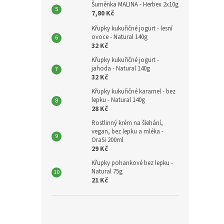
Šuměnka MALINA - Herbex 2x10g
7,80 Kč
Křupky kukuřičné jogurt - lesní
ovoce - Natural 140g
32 Kč
Křupky kukuřičné jogurt -
jahoda - Natural 140g
32 Kč
Křupky kukuřičné karamel - bez
lepku - Natural 140g
28 Kč
Rostlinný krém na šlehání,
vegan, bez lepku a mléka -
OraSi 200ml
29 Kč
Křupky pohankové bez lepku -
Natural 75g
21 Kč