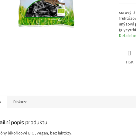
surový t
fruktózov
anýzová p
(glycyrrhi
Detailní 
TISK
s
Diskuze
ailní popis produktu
óny lékořicové BIO, vegan, bez laktózy.