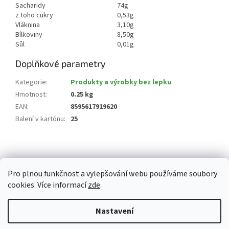
Sacharidy
74g
z toho cukry
0,53g
Vláknina
3,10g
Bílkoviny
8,50g
Sůl
0,01g
Doplňkové parametry
Kategorie
:
Produkty a výrobky bez lepku
Hmotnost
:
0.25 kg
EAN
:
8595617919620
Balení v kartónu
:
25
Z
á
p
Pro plnou funkčnost a vylepšování webu používáme soubory
a
cookies. Více informací
zde
.
t
í
Vytvořil Shoptet
Nastavení