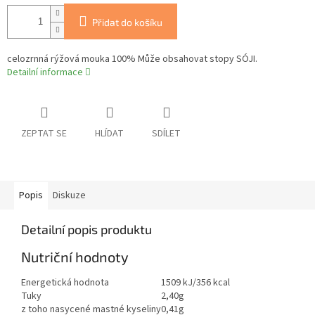
Přidat do košíku
celozrnná rýžová mouka 100% Může obsahovat stopy SÓJI.
Detailní informace
ZEPTAT SE
HLÍDAT
SDÍLET
Popis
Diskuze
Detailní popis produktu
Nutriční hodnoty
Energetická hodnota
1509 kJ/356 kcal
Tuky
2,40g
z toho nasycené mastné kyseliny
0,41g