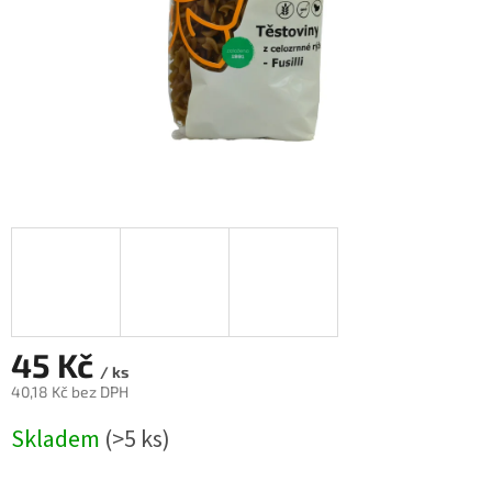
45 Kč
/ ks
40,18 Kč bez DPH
Měrná
Skladem
(>5 ks)
cena: