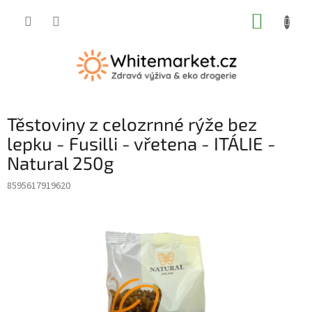
Přejít
NÁKUP
na
obsah
KOŠÍK
Těstoviny z celozrnné rýže bez
lepku - Fusilli - vřetena - ITÁLIE -
Natural 250g
8595617919620