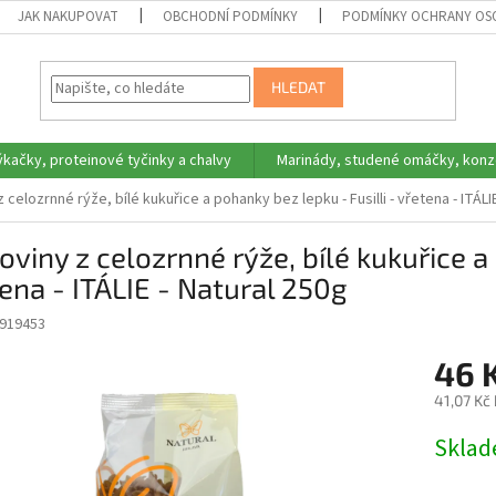
JAK NAKUPOVAT
OBCHODNÍ PODMÍNKY
PODMÍNKY OCHRANY OS
HLEDAT
ýkačky, proteinové tyčinky a chalvy
Marinády, studené omáčky, konz
 celozrnné rýže, bílé kukuřice a pohanky bez lepku - Fusilli - vřetena - ITÁLI
oviny z celozrnné rýže, bílé kukuřice a
ena - ITÁLIE - Natural 250g
919453
46 
41,07 Kč
Měrná
Skla
cena: