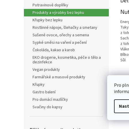
Det
Potravinové doplňky
Nut
Produkty a výrobky bez lepku
Křupky bez lepku
Ener
Tuky
Rostlinné nápoje, šlehačky a smetany
z to
Sušené ovoce, ořechy a semena
Sach
Sypké směsi na vaření a pečení
z to
Vlákn
Čokoláda, kakao a karob
Bílko
EKO drogerie, kosmetika, péče o tělo a
Sůl
dezinfekce
Vegan produkty
Farmářské a masové produkty
Křupky
Pro pln
inform
Gastro balení
Pro domácí mazlíčky
Nast
Svačiny do kapsy