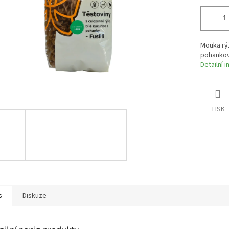
Mouka rý
pohankov
Detailní 
TISK
s
Diskuze