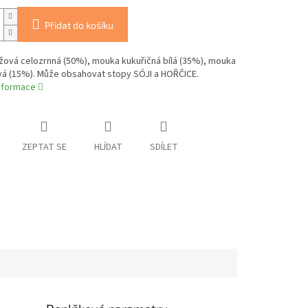
Přidat do košíku
žová celozrnná (50%), mouka kukuřičná bílá (35%), mouka
á (15%). Může obsahovat stopy SÓJI a HOŘČICE.
informace
ZEPTAT SE
HLÍDAT
SDÍLET