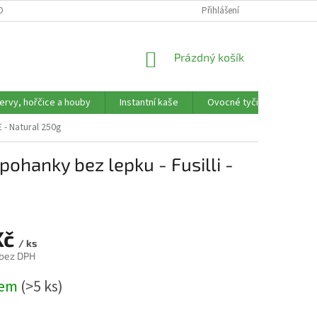
OBNÍCH ÚDAJŮ
REKLAMAČNÍ FORMULÁŘ
Přihlášení
NÁKUPNÍ
Prázdný košík
KOŠÍK
ervy, hořčice a houby
Instantní kaše
Ovocné tyčinky, trubičky,
E - Natural 250g
 pohanky bez lepku - Fusilli -
Kč
/ ks
 bez DPH
dem
(>5 ks)