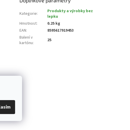
Doplňkové parametry
Produkty a výrobky bez
Kategorie
:
lepku
Hmotnost
:
0.25 kg
EAN
:
8595617919453
Balení v
25
kartónu
:
lasím