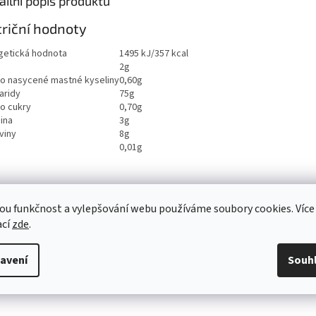
ailní popis produktu
riční hodnoty
getická hodnota
1495 kJ/357 kcal
2g
ho nasycené mastné kyseliny
0,60g
aridy
75g
ho cukry
0,70g
ina
3g
viny
8g
0,01g
ou funkčnost a vylepšování webu používáme soubory cookies. Více
ací
zde
.
avení
Souh