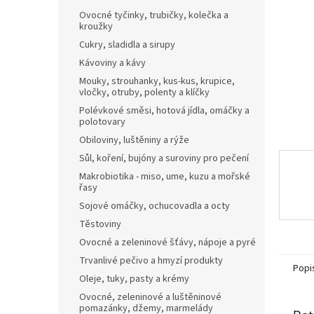
n
Ovocné tyčinky, trubičky, kolečka a
e
kroužky
l
Cukry, sladidla a sirupy
Kávoviny a kávy
Mouky, strouhanky, kus-kus, krupice,
vločky, otruby, polenty a klíčky
Polévkové směsi, hotová jídla, omáčky a
polotovary
Obiloviny, luštěniny a rýže
Sůl, koření, bujóny a suroviny pro pečení
Makrobiotika - miso, ume, kuzu a mořské
řasy
Sojové omáčky, ochucovadla a octy
Těstoviny
Ovocné a zeleninové šťávy, nápoje a pyré
Trvanlivé pečivo a hmyzí produkty
Popi
Oleje, tuky, pasty a krémy
Ovocné, zeleninové a luštěninové
pomazánky, džemy, marmelády