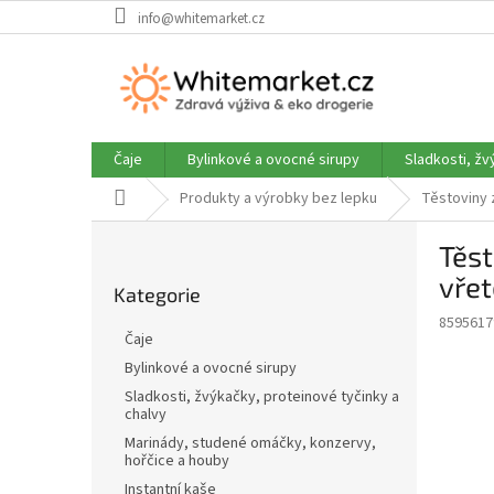
Přejít
info@whitemarket.cz
na
obsah
Čaje
Bylinkové a ovocné sirupy
Sladkosti, žv
Domů
Produkty a výrobky bez lepku
Těstoviny z
P
Těst
o
Přeskočit
s
vřet
Kategorie
kategorie
t
8595617
r
Čaje
a
Bylinkové a ovocné sirupy
n
Sladkosti, žvýkačky, proteinové tyčinky a
n
chalvy
í
Marinády, studené omáčky, konzervy,
p
hořčice a houby
a
Instantní kaše