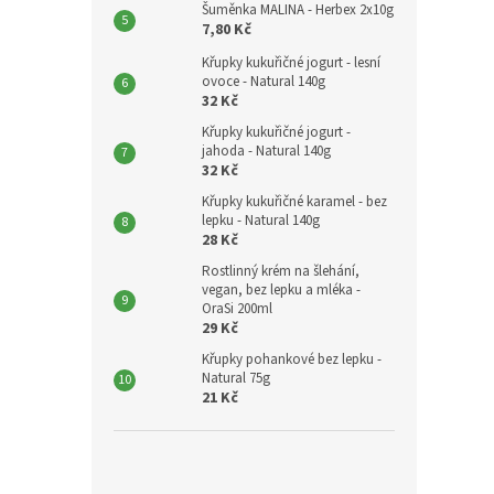
Šuměnka MALINA - Herbex 2x10g
7,80 Kč
Křupky kukuřičné jogurt - lesní
ovoce - Natural 140g
32 Kč
Křupky kukuřičné jogurt -
jahoda - Natural 140g
32 Kč
Křupky kukuřičné karamel - bez
lepku - Natural 140g
28 Kč
Rostlinný krém na šlehání,
vegan, bez lepku a mléka -
OraSi 200ml
29 Kč
Křupky pohankové bez lepku -
Natural 75g
21 Kč