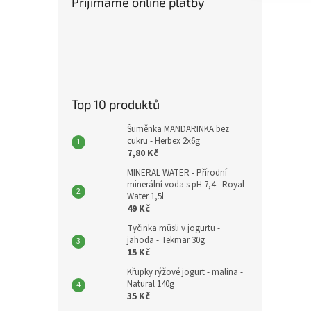
Přijímáme online platby
Top 10 produktů
Šuměnka MANDARINKA bez
cukru - Herbex 2x6g
7,80 Kč
MINERAL WATER - Přírodní
minerální voda s pH 7,4 - Royal
Water 1,5l
49 Kč
Tyčinka müsli v jogurtu -
jahoda - Tekmar 30g
15 Kč
Křupky rýžové jogurt - malina -
Natural 140g
35 Kč