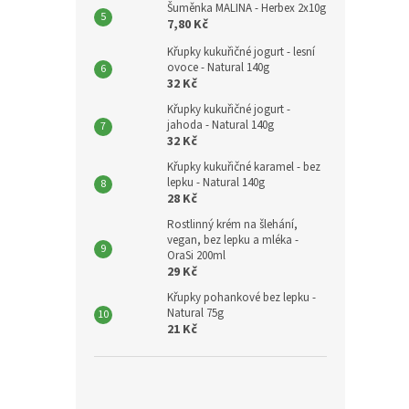
Šuměnka MALINA - Herbex 2x10g
7,80 Kč
Křupky kukuřičné jogurt - lesní
ovoce - Natural 140g
32 Kč
Křupky kukuřičné jogurt -
jahoda - Natural 140g
32 Kč
Křupky kukuřičné karamel - bez
lepku - Natural 140g
28 Kč
Rostlinný krém na šlehání,
vegan, bez lepku a mléka -
OraSi 200ml
29 Kč
Křupky pohankové bez lepku -
Natural 75g
21 Kč