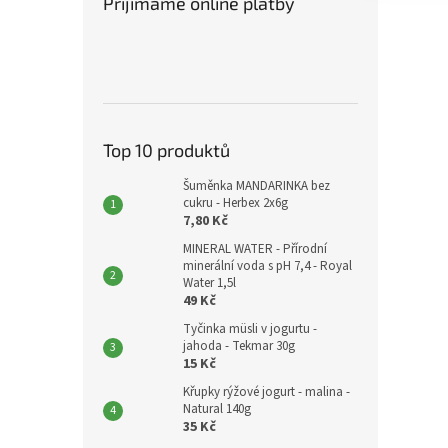
Přijímáme online platby
Top 10 produktů
Šuměnka MANDARINKA bez
cukru - Herbex 2x6g
7,80 Kč
MINERAL WATER - Přírodní
minerální voda s pH 7,4 - Royal
Water 1,5l
49 Kč
Tyčinka müsli v jogurtu -
jahoda - Tekmar 30g
15 Kč
Křupky rýžové jogurt - malina -
Natural 140g
35 Kč