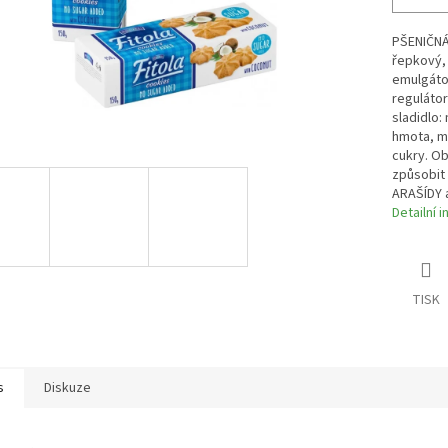
PŠENIČNÁ 
řepkový,
emulgátor
regulátor
sladidlo:
hmota, má
cukry. O
způsobit
ARAŠÍDY 
Detailní 
TISK
s
Diskuze