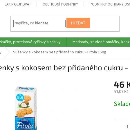
JAK NAKUPOVAT
OBCHODNÍ PODMÍNKY
PODMÍNKY OCHRANY OS
HLEDAT
ýkačky, proteinové tyčinky a chalvy
Marinády, studené omáčky, konz
y
Sušenky s kokosem bez přidaného cukru - Fitola 150g
nky s kokosem bez přidaného cukru - 
46 
41,07 Kč
Měrná
Skla
cena: