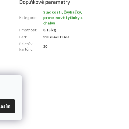
Doplňkové parametry
Sladkosti, žvýkačky,
Kategorie
:
proteinové tyčinky a
chalvy
Hmotnost
:
0.15 kg
EAN
:
5907042019463
Balení v
20
kartónu
:
lasím