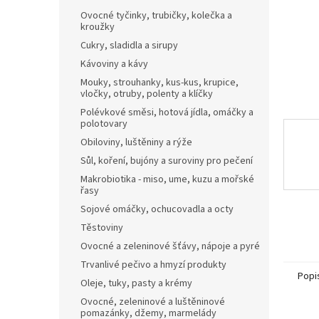
n
Ovocné tyčinky, trubičky, kolečka a
e
kroužky
l
Cukry, sladidla a sirupy
Kávoviny a kávy
Mouky, strouhanky, kus-kus, krupice,
vločky, otruby, polenty a klíčky
Polévkové směsi, hotová jídla, omáčky a
polotovary
Obiloviny, luštěniny a rýže
Sůl, koření, bujóny a suroviny pro pečení
Makrobiotika - miso, ume, kuzu a mořské
řasy
Sojové omáčky, ochucovadla a octy
Těstoviny
Ovocné a zeleninové šťávy, nápoje a pyré
Trvanlivé pečivo a hmyzí produkty
Popi
Oleje, tuky, pasty a krémy
Ovocné, zeleninové a luštěninové
pomazánky, džemy, marmelády