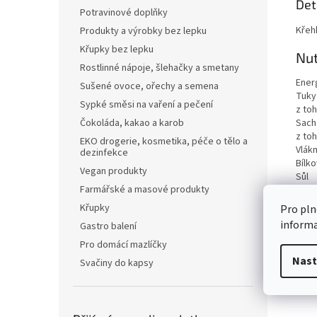
Det
Potravinové doplňky
Křeh
Produkty a výrobky bez lepku
Křupky bez lepku
Nut
Rostlinné nápoje, šlehačky a smetany
Ener
Sušené ovoce, ořechy a semena
Tuky
Sypké směsi na vaření a pečení
z to
Čokoláda, kakao a karob
Sach
z to
EKO drogerie, kosmetika, péče o tělo a
Vlákn
dezinfekce
Bílko
Vegan produkty
Sůl
Farmářské a masové produkty
Křupky
Pro pln
inform
Gastro balení
Pro domácí mazlíčky
Nast
Svačiny do kapsy