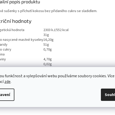
ailní popis produktu
ké sušenky s příchutí kokosu bez přidaného cukru se sladidlem.
riční hodnoty
getická hodnota
2303 kJ/552 kcal
31g
ho nasycené mastné kyseliny
16,20g
aridy
51g
ho cukry
0,70g
ina
viny
4,70g
0,02g
ou funkčnost a vylepšování webu používáme soubory cookies. Více
ací
zde
.
avení
Souh