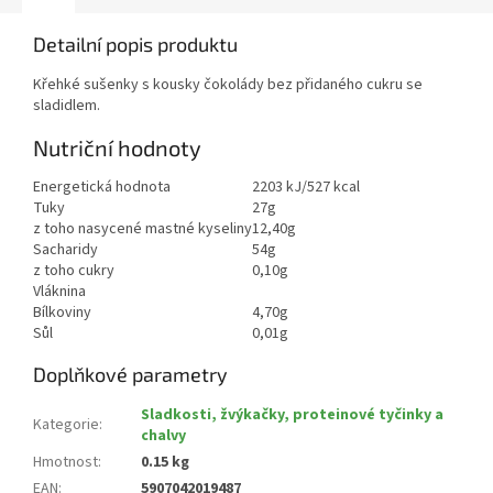
Detailní popis produktu
Křehké sušenky s kousky čokolády bez přidaného cukru se
sladidlem.
Nutriční hodnoty
Energetická hodnota
2203 kJ/527 kcal
Tuky
27g
z toho nasycené mastné kyseliny
12,40g
Sacharidy
54g
z toho cukry
0,10g
Vláknina
Bílkoviny
4,70g
Sůl
0,01g
Doplňkové parametry
Sladkosti, žvýkačky, proteinové tyčinky a
Kategorie
:
chalvy
Hmotnost
:
0.15 kg
EAN
:
5907042019487