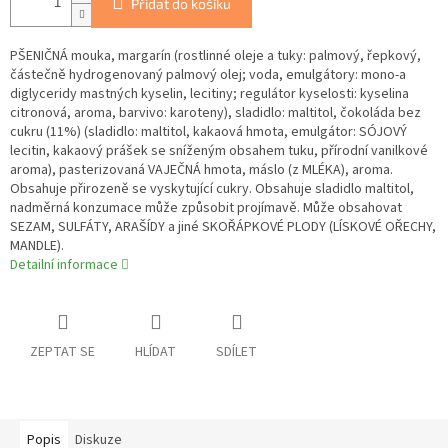
Přidat do košíku
PŠENIČNÁ mouka, margarín (rostlinné oleje a tuky: palmový, řepkový,
částečně hydrogenovaný palmový olej; voda, emulgátory: mono-a
diglyceridy mastných kyselin, lecitiny; regulátor kyselosti: kyselina
citronová, aroma, barvivo: karoteny), sladidlo: maltitol, čokoláda bez
cukru (11%) (sladidlo: maltitol, kakaová hmota, emulgátor: SÓJOVÝ
lecitin, kakaový prášek se sníženým obsahem tuku, přírodní vanilkové
aroma), pasterizovaná VAJEČNÁ hmota, máslo (z MLÉKA), aroma.
Obsahuje přirozeně se vyskytující cukry. Obsahuje sladidlo maltitol,
nadměrná konzumace může způsobit projímavě. Může obsahovat
SEZAM, SULFÁTY, ARAŠÍDY a jiné SKOŘÁPKOVÉ PLODY (LÍSKOVÉ OŘECHY,
MANDLE).
Detailní informace
ZEPTAT SE
HLÍDAT
SDÍLET
Popis
Diskuze