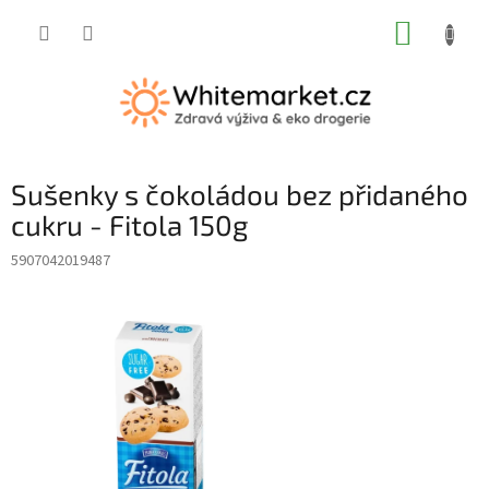
Přejít
NÁKUP
na
obsah
KOŠÍK
Sušenky s čokoládou bez přidaného
cukru - Fitola 150g
5907042019487