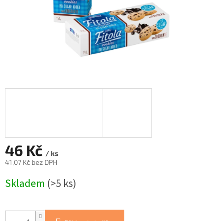
46 Kč
/ ks
41,07 Kč bez DPH
Měrná
Skladem
(>5 ks)
cena: