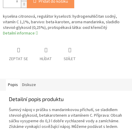
Přidat do košíku
kyselina citronová, regulátor kyselosti: hydrogenuhličitan sodný,
vitamín C 1,1%, barvivo: beta-karoten, aroma mandarinka, sladidlo
steviol-glykosid (0,25%), protispékavá látka: oxid křemičitý
Detailní informace
ZEPTAT SE
HLÍDAT
SDÍLET
Popis
Diskuze
Detailní popis produktu
Šumivý nápoj v prášku s mandarinkovou příchutí, se sladidlem
steviol-glykosid, betakarotenem a vitamínem C. Příprava: Obsah
sáčku vysypeme do 0,3 l dobře vychlazené vody a zamícháme.
Získáme vynikající osvěžující nápoj. Můžeme podávat s ledem.