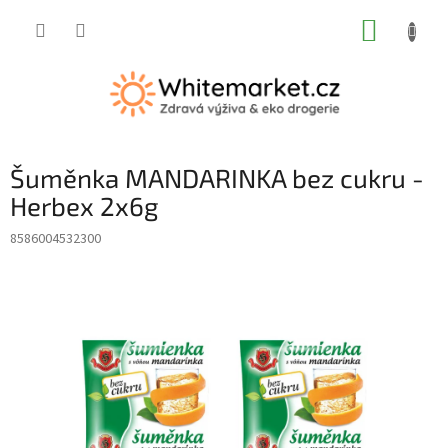
Přejít
NÁKUP
na
obsah
KOŠÍK
Šuměnka MANDARINKA bez cukru -
Herbex 2x6g
8586004532300