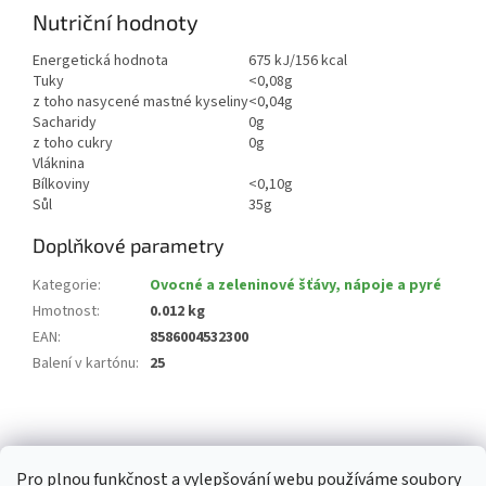
Nutriční hodnoty
Energetická hodnota
675 kJ/156 kcal
Tuky
<0,08g
z toho nasycené mastné kyseliny
<0,04g
Sacharidy
0g
z toho cukry
0g
Vláknina
Bílkoviny
<0,10g
Sůl
35g
Doplňkové parametry
Kategorie
:
Ovocné a zeleninové šťávy, nápoje a pyré
Hmotnost
:
0.012 kg
EAN
:
8586004532300
Balení v kartónu
:
25
Z
á
p
Pro plnou funkčnost a vylepšování webu používáme soubory