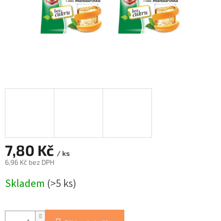
7,80 Kč
/ ks
6,96 Kč bez DPH
Měrná
Skladem
(>5 ks)
cena: