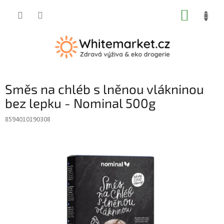
Přejít
NÁKUP
na
obsah
KOŠÍK
Směs na chléb s lněnou vlákninou
bez lepku - Nominal 500g
8594010190308