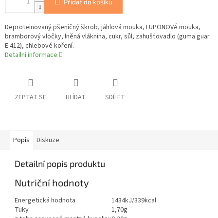
Přidat do košíku
Deproteinovaný pšeničný škrob, jáhlová mouka, LUPONOVÁ mouka,
bramborový vločky, lněná vláknina, cukr, sůl, zahušťovadlo (guma guar
E 412), chlebové koření.
Detailní informace
ZEPTAT SE
HLÍDAT
SDÍLET
Popis
Diskuze
Detailní popis produktu
Nutriční hodnoty
Energetická hodnota
1434kJ/339kcal
Tuky
1,70g