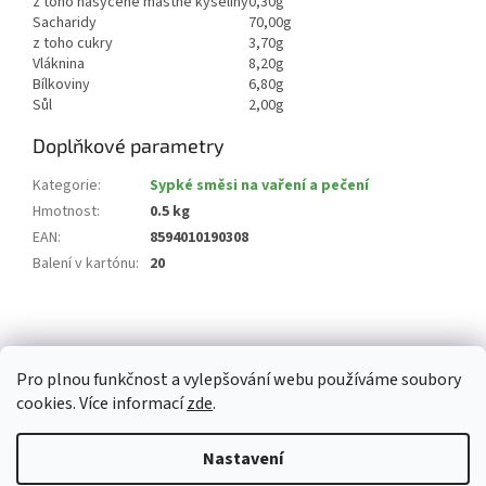
z toho nasycené mastné kyseliny
0,30g
Sacharidy
70,00g
z toho cukry
3,70g
Vláknina
8,20g
Bílkoviny
6,80g
Sůl
2,00g
Doplňkové parametry
Kategorie
:
Sypké směsi na vaření a pečení
Hmotnost
:
0.5 kg
EAN
:
8594010190308
Balení v kartónu
:
20
Z
á
p
Pro plnou funkčnost a vylepšování webu používáme soubory
a
cookies. Více informací
zde
.
t
í
Vytvořil Shoptet
Nastavení