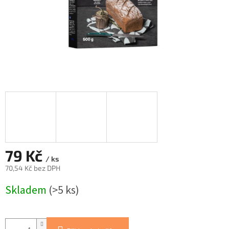
79 Kč
/ ks
70,54 Kč bez DPH
Měrná
Skladem
(>5 ks)
cena: