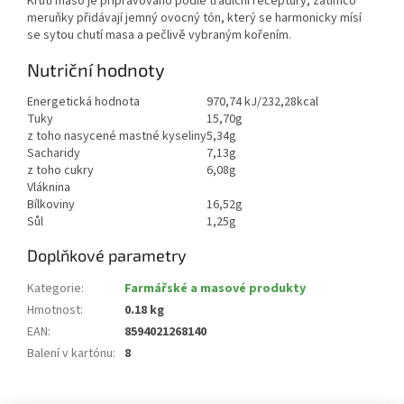
Krůtí maso je připravováno podle tradiční receptury, zatímco
meruňky přidávají jemný ovocný tón, který se harmonicky mísí
se sytou chutí masa a pečlivě vybraným kořením.
Nutriční hodnoty
Energetická hodnota
970,74 kJ/232,28kcal
Tuky
15,70g
z toho nasycené mastné kyseliny
5,34g
Sacharidy
7,13g
z toho cukry
6,08g
Vláknina
Bílkoviny
16,52g
Sůl
1,25g
Doplňkové parametry
Kategorie
:
Farmářské a masové produkty
Hmotnost
:
0.18 kg
EAN
:
8594021268140
Balení v kartónu
:
8