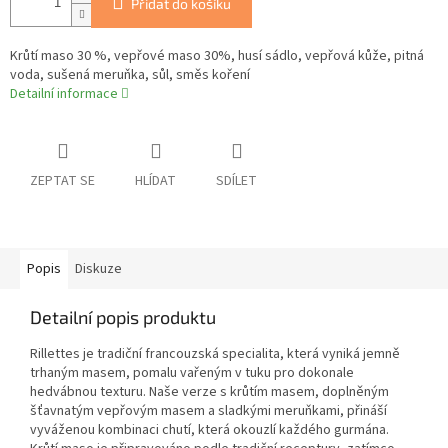
Přidat do košíku
Krůtí maso 30 %, vepřové maso 30%, husí sádlo, vepřová kůže, pitná
voda, sušená meruňka, sůl, směs koření
Detailní informace
ZEPTAT SE
HLÍDAT
SDÍLET
Popis
Diskuze
Detailní popis produktu
Rillettes je tradiční francouzská specialita, která vyniká jemně
trhaným masem, pomalu vařeným v tuku pro dokonale
hedvábnou texturu. Naše verze s krůtím masem, doplněným
šťavnatým vepřovým masem a sladkými meruňkami, přináší
vyváženou kombinaci chutí, která okouzlí každého gurmána.