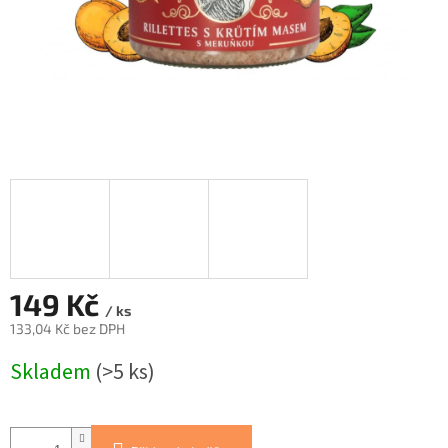
149 Kč
/ ks
133,04 Kč bez DPH
Měrná
Skladem
(>5 ks)
cena: