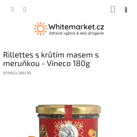
Přejít
NÁKUP
na
obsah
KOŠÍK
Rillettes s krůtím masem s
meruňkou - Vineco 180g
8594021268140