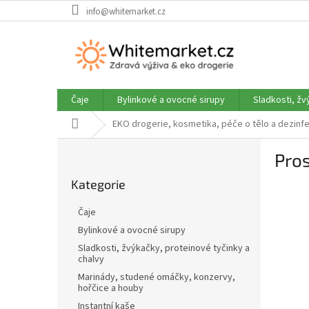
Přejít
info@whitemarket.cz
na
obsah
Čaje
Bylinkové a ovocné sirupy
Sladkosti, žv
Domů
EKO drogerie, kosmetika, péče o tělo a dezinf
P
Pros
o
Přeskočit
s
Kategorie
kategorie
t
r
Čaje
a
Bylinkové a ovocné sirupy
n
Sladkosti, žvýkačky, proteinové tyčinky a
n
chalvy
í
Marinády, studené omáčky, konzervy,
p
hořčice a houby
a
Instantní kaše