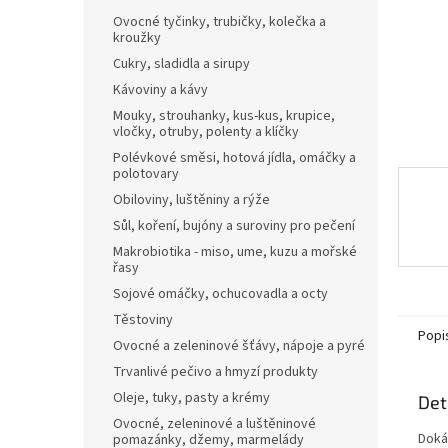
n
Ovocné tyčinky, trubičky, kolečka a
e
kroužky
l
Cukry, sladidla a sirupy
Kávoviny a kávy
Mouky, strouhanky, kus-kus, krupice,
vločky, otruby, polenty a klíčky
Polévkové směsi, hotová jídla, omáčky a
polotovary
Obiloviny, luštěniny a rýže
Sůl, koření, bujóny a suroviny pro pečení
Makrobiotika - miso, ume, kuzu a mořské
řasy
Sojové omáčky, ochucovadla a octy
Těstoviny
Popi
Ovocné a zeleninové šťávy, nápoje a pyré
Trvanlivé pečivo a hmyzí produkty
Oleje, tuky, pasty a krémy
Det
Ovocné, zeleninové a luštěninové
Doká
pomazánky, džemy, marmelády