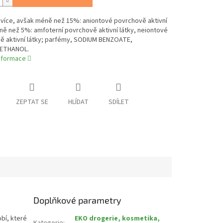
více, avšak méně než 15%: aniontové povrchově aktivní
ně než 5%: amfoterní povrchově aktivní látky, neiontové
ě aktivní látky; parfémy, SODIUM BENZOATE,
ETHANOL.
informace
ZEPTAT SE
HLÍDAT
SDÍLET
Doplňkové parametry
bí, které
EKO drogerie, kosmetika,
Kategorie
: