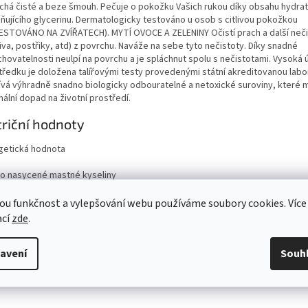
chá čisté a beze šmouh. Pečuje o pokožku Vašich rukou díky obsahu hydratu
čňujícího glycerinu. Dermatologicky testováno u osob s citlivou pokožkou
ESTOVÁNO NA ZVÍŘATECH). MYTÍ OVOCE A ZELENINY Očistí prach a další neč
iva, postřiky, atd) z povrchu. Naváže na sebe tyto nečistoty. Díky snadné
chovatelnosti neulpí na povrchu a je spláchnut spolu s nečistotami. Vysoká 
tředku je doložena talířovými testy provedenými státní akreditovanou labor
ívá výhradně snadno biologicky odbouratelné a netoxické suroviny, které m
ální dopad na životní prostředí.
riční hodnoty
getická hodnota
ho nasycené mastné kyseliny
aridy
ho cukry
ou funkčnost a vylepšování webu používáme soubory cookies. Více
ina
ací
zde
.
viny
avení
Souh