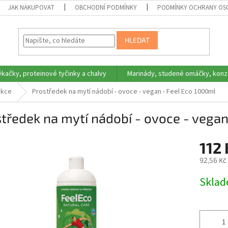
JAK NAKUPOVAT
OBCHODNÍ PODMÍNKY
PODMÍNKY OCHRANY OS
HLEDAT
ýkačky, proteinové tyčinky a chalvy
Marinády, studené omáčky, konz
ekce
Prostředek na mytí nádobí - ovoce - vegan - Feel Eco 1000ml
tředek na mytí nádobí - ovoce - vegan
112
92,56 Kč
Měrná
Skla
cena: