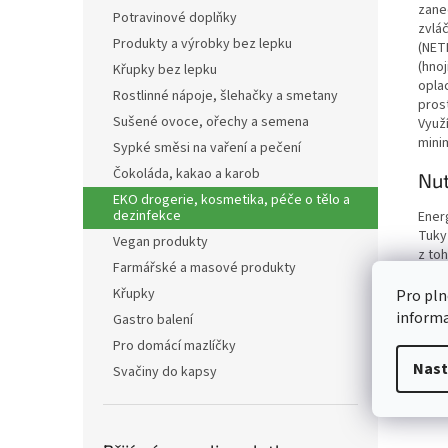
zane
Potravinové doplňky
zvlá
Produkty a výrobky bez lepku
(NET
(hnoj
Křupky bez lepku
opla
Rostlinné nápoje, šlehačky a smetany
pros
Sušené ovoce, ořechy a semena
Využ
minim
Sypké směsi na vaření a pečení
Čokoláda, kakao a karob
Nut
EKO drogerie, kosmetika, péče o tělo a
dezinfekce
Ener
Tuky
Vegan produkty
z to
Farmářské a masové produkty
Sach
z to
Křupky
Pro pln
Vlákn
inform
Gastro balení
Bílko
Pro domácí mazlíčky
Sůl
Nast
Svačiny do kapsy