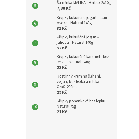
Šuměnka MALINA - Herbex 2x10g
7,80 Kč
Křupky kukuřičné jogurt - lesní
ovoce - Natural 140g
32 Kč
Křupky kukuřičné jogurt -
jahoda - Natural 140g
32 Kč
Křupky kukuřičné karamel - bez
lepku - Natural 140g
28 Kč
Rostlinný krém na šlehání,
vegan, bez lepku a mléka -
OraSi 200ml
29 Kč
Křupky pohankové bez lepku -
Natural 75g
21 Kč