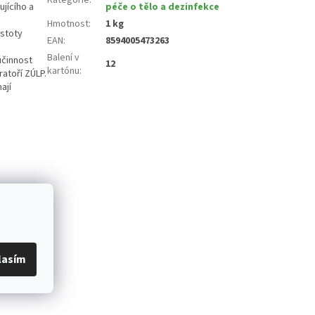
jícího a
péče o tělo a dezinfekce
Hmotnost
:
1 kg
istoty
EAN
:
8594005473263
Balení v
účinnost
12
kartónu
:
atoří ZÚLP.
ají
lasím