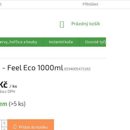
OBNÍCH ÚDAJŮ
REKLAMAČNÍ FORMULÁŘ
Přihlášení
NÁKUPNÍ
Prázdný košík
KOŠÍK
ervy, hořčice a houby
Instantní kaše
Ovocné tyčinky, trubičky,
 - Feel Eco 1000ml
8594005473263
 Kč
/ ks
 bez DPH
dem
(>5 ks)
Přidat do košíku