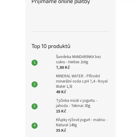
Přijímáme online platby
Top 10 produktů
Šuměnka MANDARINKA bez
cukru - Herbex 2x6g
7,80 Kč
MINERAL WATER - Přírodní
minerální voda s pH 7,4 - Royal
Water 1,5l
49 Kč
Tyčinka müsli v jogurtu -
jahoda - Tekmar 30g
15 Kč
Křupky rýžové jogurt - malina -
Natural 140g
35 Kč