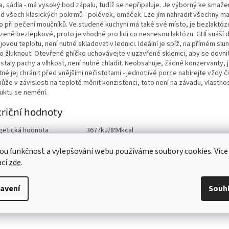
a, sádla - má vysoký bod zápalu, tudíž se nepřipaluje. Je výborný ke smažen
ad všech klasických pokrmů - polévek, omáček. Lze jím nahradit všechny ma
o při pečení moučníků. Ve studené kuchyni má také své místo, je bezlaktóz
ozeně bezlepkové, proto je vhodné pro lidi co nesnesou laktózu. GHÍ snáší 
ovou teplotu, není nutné skladovat v lednici. Ideální je spíž, na přímém slun
o žluknout. Otevřené ghíčko uchovávejte v uzavřené sklenici, aby se dovni
taly pachy a vlhkost, není nutné chladit. Neobsahuje, žádné konzervanty, j
tné jej chránit před vnějšími nečistotami - jednotlivé porce nabírejte vždy čis
ůže v závislosti na teplotě měnit konzistenci, toto není na závadu, vlastnos
uktu se nemění.
riční hodnoty
getická hodnota
3677kJ/894kcal
99,30g
ho nasycené mastné kyseliny
59,58g
ou funkčnost a vylepšování webu používáme soubory cookies. Více
aridy
0,10g
ací
zde
.
ho cukry
0,10g
ina
avení
Souh
viny
0,10g
0g