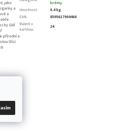
í, jako
krémy
rgaríny a
Hmotnost
:
0.4 kg
ové a
EAN
:
8595617904466
dobře
Balení v
ci by GHÍ
24
kartónu
:
tř
e přírodní a
tou lžící.
ti
lasím