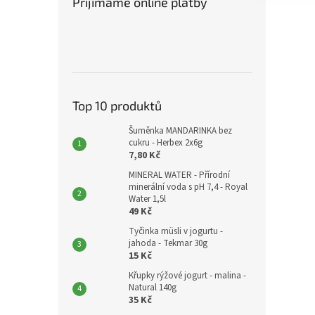
Přijímáme online platby
Top 10 produktů
Šuměnka MANDARINKA bez
cukru - Herbex 2x6g
7,80 Kč
MINERAL WATER - Přírodní
minerální voda s pH 7,4 - Royal
Water 1,5l
49 Kč
Tyčinka müsli v jogurtu -
jahoda - Tekmar 30g
15 Kč
Křupky rýžové jogurt - malina -
Natural 140g
35 Kč