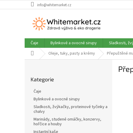
Přejít
info@whitemarket.cz
na
obsah
Čaje
Bylinkové a ovocné sirupy
Sladkosti, žv
Domů
Oleje, tuky, pasty a krémy
Přepuštěné más
P
Pře
o
Přeskočit
s
Kategorie
kategorie
t
r
Čaje
a
Bylinkové a ovocné sirupy
n
Sladkosti, žvýkačky, proteinové tyčinky a
n
chalvy
í
Marinády, studené omáčky, konzervy,
p
hořčice a houby
a
Instantní kaše