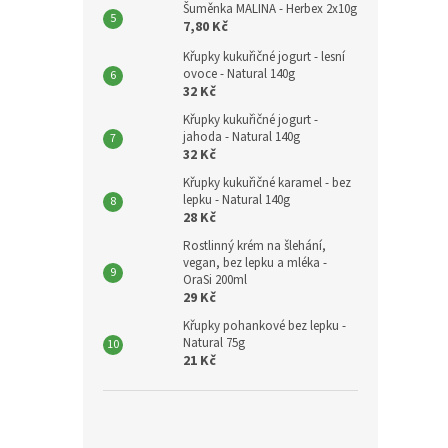
Šuměnka MALINA - Herbex 2x10g
7,80 Kč
Křupky kukuřičné jogurt - lesní
ovoce - Natural 140g
32 Kč
Křupky kukuřičné jogurt -
jahoda - Natural 140g
32 Kč
Křupky kukuřičné karamel - bez
lepku - Natural 140g
28 Kč
Rostlinný krém na šlehání,
vegan, bez lepku a mléka -
OraSi 200ml
29 Kč
Křupky pohankové bez lepku -
Natural 75g
21 Kč