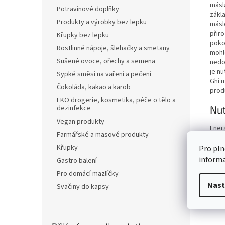
másl
Potravinové doplňky
zákl
Produkty a výrobky bez lepku
másl
přir
Křupky bez lepku
pokoj
Rostlinné nápoje, šlehačky a smetany
mohl
Sušené ovoce, ořechy a semena
nedos
je nu
Sypké směsi na vaření a pečení
Ghí m
Čokoláda, kakao a karob
prod
EKO drogerie, kosmetika, péče o tělo a
dezinfekce
Nut
Vegan produkty
Ener
Farmářské a masové produkty
Tuky
z to
Křupky
Pro pln
Sach
inform
Gastro balení
z to
Pro domácí mazlíčky
Vlákn
Nast
Bílko
Svačiny do kapsy
Sůl