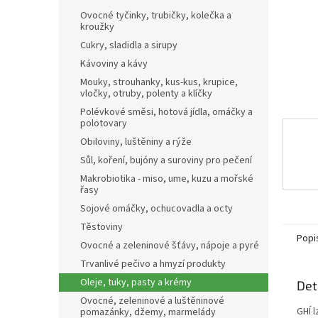
n
Ovocné tyčinky, trubičky, kolečka a
e
kroužky
l
Cukry, sladidla a sirupy
Kávoviny a kávy
Mouky, strouhanky, kus-kus, krupice,
vločky, otruby, polenty a klíčky
Polévkové směsi, hotová jídla, omáčky a
polotovary
Obiloviny, luštěniny a rýže
Sůl, koření, bujóny a suroviny pro pečení
Makrobiotika - miso, ume, kuzu a mořské
řasy
Sojové omáčky, ochucovadla a octy
Těstoviny
Popi
Ovocné a zeleninové šťávy, nápoje a pyré
Trvanlivé pečivo a hmyzí produkty
Oleje, tuky, pasty a krémy
Det
Ovocné, zeleninové a luštěninové
GHÍ l
pomazánky, džemy, marmelády