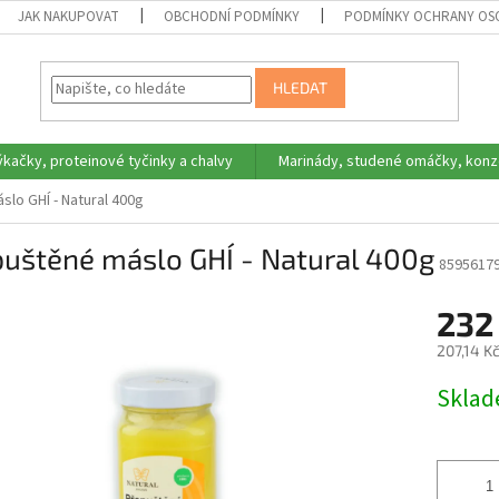
JAK NAKUPOVAT
OBCHODNÍ PODMÍNKY
PODMÍNKY OCHRANY OS
HLEDAT
ýkačky, proteinové tyčinky a chalvy
Marinády, studené omáčky, konz
lo GHÍ - Natural 400g
puštěné máslo GHÍ - Natural 400g
8595617
232
207,14 K
Měrná
Skla
cena: