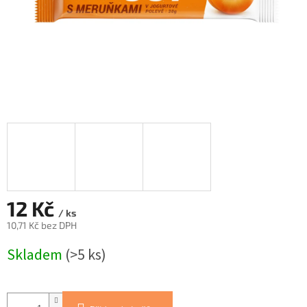
12 Kč
/ ks
10,71 Kč bez DPH
Měrná
Skladem
(>5 ks)
cena: