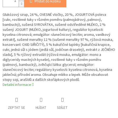
Přidat do košíku
Glukózový sirup, 24 %, OVESNÉ vločky, 20 %, JOGURTOVÁ poleva
[cukr, rostlinné tuky v různém poměru (palmojádrový, palmový,
bambucký), sušená SYROVÁTKA, sušené odstředěné MLÉKO, 2 %
sušený JOGURT (MLÉKO, jogurtové kultury), regulátor kyselosti:
kyselina citronová; emulgátor: slunečnicový lecitin; aroma, vanilkový
extrakt], sušené meruňky 12 % (sušené meruňky 97 %, rýžová mouka,
konzervant: OXID SIŘIČITÝ), 5 % kukuřičné lupínky [kukuřičná krupice,
cukr, jedná sůl s jódem (jedlá sůl, jodičnan draselný), extrakt z JEČNÉHO
sladu], 5 % rýžový extrudát (rýžová mouka, emulgátor: mono a
diglyceridy mastných kyselin), rostlinné tuky v různém poměru
(palmový, bambucký), zvlhčující látka: glycerol; emulgátor:
slunečnicový lecitin; regulátory kyselosti: kyselina citronová, kyselina
jablečná; přírodní aroma. Obsahuje mléko a lepek. Může obsahovat
stopy soji, arašídů a dalších skořápkových plodů.
Detailní informace
ZEPTAT SE
HLÍDAT
SDÍLET