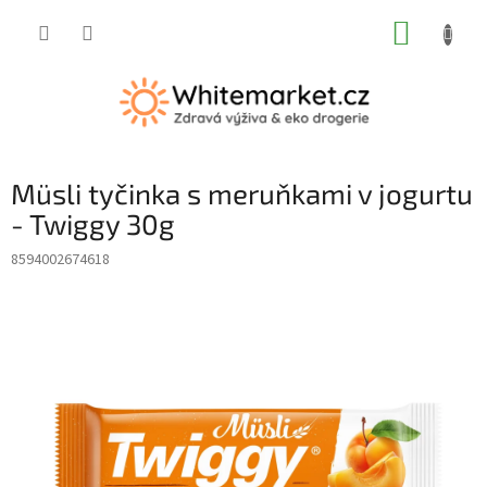
Přejít
NÁKUP
na
obsah
KOŠÍK
Müsli tyčinka s meruňkami v jogurtu
- Twiggy 30g
8594002674618