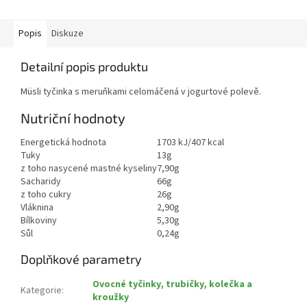
Popis
Diskuze
Detailní popis produktu
Müsli tyčinka s meruňkami celomáčená v jogurtové polevě.
Nutriční hodnoty
Energetická hodnota
1703 kJ/407 kcal
Tuky
13g
z toho nasycené mastné kyseliny
7,90g
Sacharidy
66g
z toho cukry
26g
Vláknina
2,90g
Bílkoviny
5,30g
Sůl
0,24g
Doplňkové parametry
Ovocné tyčinky, trubičky, kolečka a
Kategorie
:
kroužky